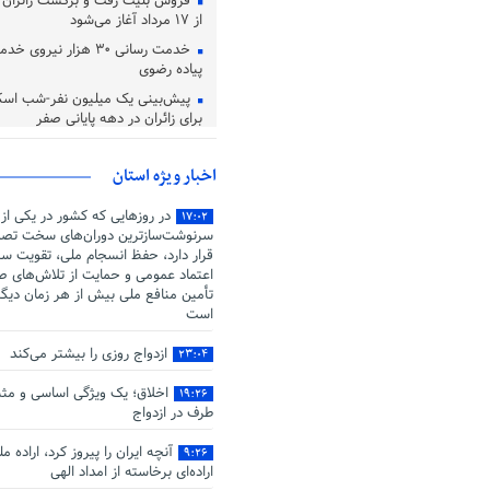
فروش بلیت رفت و برگشت زائران د
از ۱۷ مرداد آغاز می‌شود
خدمت رسانی ۳۰ هزار نیروی
پیاده رضوی
پیش‌بینی یک میلیون نفر-شب اسک
برای زائران در دهه پایانی صفر
باران در نوار شمالی و ارتفاعات خر
اخبار ویژه استان
در روزهایی که کشور در یکی از
۱۷:۰۲
سرنوشت‌سازترین دوران‌های سخت تصم
قرار دارد، حفظ انسجام ملی، تقویت سر
اعتماد عمومی و حمایت از تلاش‌های صو
تأمین منافع ملی بیش از هر زمان دیگ
است
ازدواج روزی را بیشتر می‌کند
۲۳:۰۴
اخلاق؛ یک ویژگی اساسی و مثب
۱۹:۲۶
طرف در ازدواج
آنچه ایران را پیروز کرد، اراده م
۹:۲۶
اراده‌ای برخاسته از امداد الهی