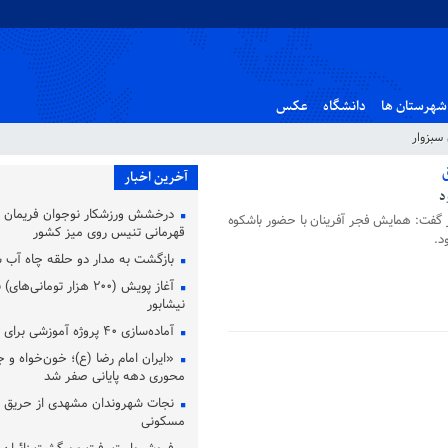
شهرستان ها
دانشگاه
عکس
سبزوار
آخرین اخبار
د
درخشش ورزشکار نوجوان فریمان د
ار گفت: همایش فجر آفرینان با حضور باشکوه
قهرمانی تنیس روی میز کشور
د.
بازگشت به مدار دو حلقه چاه آب 
آغاز پویش (۲۰۰ هزار تومانی‌
نیشابور
آماده‌سازی ۴۰ پروژه آموزشی برای افتتاح در مشهد
«ایران امام رضا (ع)؛ خون‌خواه و ج
محوری دهه پایانی صفر شد
نجات شهروندان مشهدی از حریق د
مسکونی