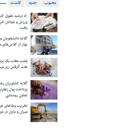
محبوب
جدید
کامنت
۵۰ درصد حقوق کار
ورزش و جوانان خرا
یافت
گلایه دانشجویان 
بهار از کلاس‌های 
پلمب مطب یک پزش
علت گرفتن زیر می
گلایه کشاورزان رش
پرداخت پول زعفران
تعاون روستایی
تخریب ویلاهای غی
میزان و باران در 