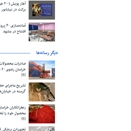
آغاز 
برکت در نیشابور
آماده‌س
افتتاح در مشهد
دیگر رسانه‌ها
صادرات محصولات 
خر
￼
تشریح ماجرای حض
گرسنه در خیابان‌
محصول خود را تح
￼
تجهیزات پزشکی قا