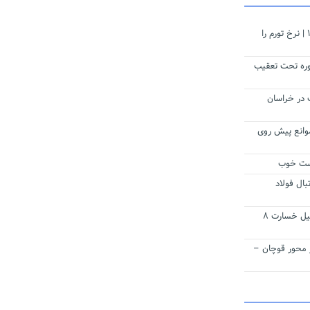
چشم‌انداز قیمت خودرو در سال ۱۴۰۱ | نرخ تورم را
وره تحت تعقیب
 در خراسان
 موانع پیش روی
وست خوب
ال فولاد
چشم گریان کشاورزان کاشمری به دلیل خسارت ۸
 محور قوچان –