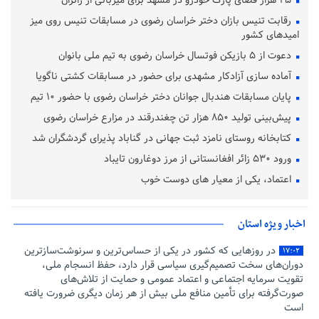
۲۵ هزار فضای پارک خودرو در مشهد برای میزبانی از زائران
رقابت تنیس بازان دختر خراسان رضوی در مسابقات تنیس روی میز
امیدهای کشور
دعوت از ۵ بازیکن فوتسال خراسان رضوی به تیم ملی بانوان
آماده‌ سازی آزادکار مشهدی برای حضور در مسابقات کشتی ناگویا
پایان مسابقات هندبال جوانان دختر خراسان رضوی با حضور ۱۰ تیم
پیش‌بینی تولید ۸۵۰ هزار تن چغندرقند در مزارع خراسان رضوی
کتابخانه روستای نامزد ثبت جهانی در گناباد پذیرای گردشگران شد
ورود ۵۳۰ زائر افغانستانی از مرز دوغارون تایباد
اعتماد، یکی از معیار های دوست خوب
اخبار ویژه استان
در روزهایی که کشور در یکی از حساس‌ترین و سرنوشت‌سازترین
۱۷:۰۲
دوران‌های سخت تصمیم‌گیری سیاسی قرار دارد، حفظ انسجام ملی،
تقویت سرمایه اجتماعی و اعتماد عمومی و حمایت از تلاش‌های
صورت‌گرفته برای تأمین منافع ملی بیش از هر زمان دیگری ضرورت یافته
است