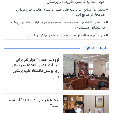
حوزه انتخابیه کاشمر، خلیل‌آباد و بردسکن
مدیر امور منابع آب تربت جام: حبس و شلاق عاقبت بهره برداری
غیرمجاز از منابع آبی
دادستان نیشابور: ￼￼￼￼۱۰￼￼￼￼ جرم دارای بیشترین پرونده
در نیشابور هستند￼
فرزند آوری سالم؛ اولویت خدمتی ماما در مراکز بهداشتی
مطبوعات استان
لزوم مراجعه ۳۲ هزار نفر برای
دریافت واکسن MMR در مناطق
زیر پوشش دانشگاه علوم پزشکی
مشهد
پیک هفتم کرونا در مشهد آغاز شده
است؟