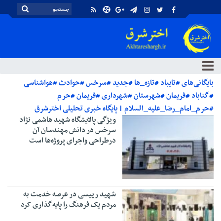
بایگانی‌های #تایباد #تازه_ها #جدید #سرخس #حوادث #هواشناسی
#گناباد #فریمان #شهرستان #شهرداری #فریمان #حرم
#حرم_امام_رضا_علیه_السلام | پایگاه خبری تحلیلی اخترشرق
ویژگی پالایشگاه شهید هاشمی نژاد
سرخس در دانش مهندسان آن
درطراحی واجرای پروژه‌ها است
شهید رییسی در عرصه خدمت به
مردم یک فرهنگ را پایه‌گذاری کرد