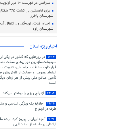
سرخس در فهرست ۱۰ مرز اولویت‌دار کشور است
برای نخستین با
شهرستان باخرز
احیای قنات، لوله‌گذاری، انتقال آب
شهرستان زاوه
اخبار ویژه استان
در روزهایی که کشور در یکی از
۱۷:۰۲
سرنوشت‌سازترین دوران‌های سخت تصم
قرار دارد، حفظ انسجام ملی، تقویت سر
اعتماد عمومی و حمایت از تلاش‌های صو
تأمین منافع ملی بیش از هر زمان دیگ
است
ازدواج روزی را بیشتر می‌کند
۲۳:۰۴
اخلاق؛ یک ویژگی اساسی و مثب
۱۹:۲۶
طرف در ازدواج
آنچه ایران را پیروز کرد، اراده م
۹:۲۶
اراده‌ای برخاسته از امداد الهی