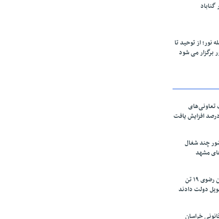
 نور؛ از توحید تا
ر برگزار می شود
تعاونی‌های
اسان رضوی ۶۰ درصد افزایش یافت
ور چند شغال
های مشهد
زعفرانکاران خراسان رضوی ۱۹ تن
ویل دولت دادند
نونی خراسان