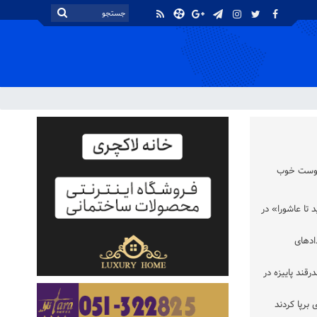
 دوست خوب
 تا عاشورا» در
ادهای
ر تن چغندرقند پاییزه در
برپا کردند