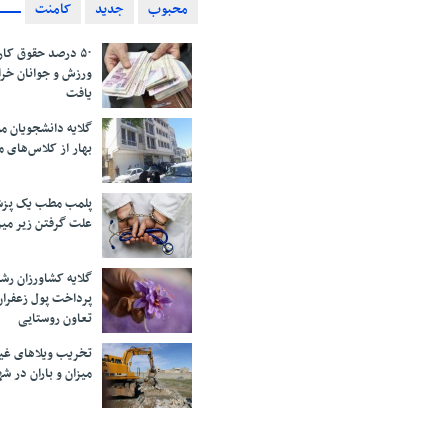
محبوب
جدید
کامنت
۵۰ درصد حقوق کار
ورزش و جوانان خرا
یافت
گلایه دانشجویان 
بهار از کلاس‌های 
پلمب مطب یک پزش
علت گرفتن زیر می
گلایه کشاورزان رش
پرداخت پول زعفران
تعاون روستایی
تخریب ویلاهای غی
میزان و باران در 