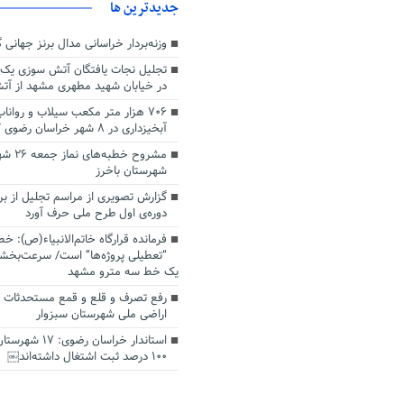
جديدترين ها
وزنه‌بردار خراسانی مدال برنز جهانی
تجلیل نجات یافتگان آتش سوزی یک
در خیابان شهید مطهری مشهد از آت
۷۰۶ هزار متر مکعب سیلاب و رواناب
آبخیزداری در ۸ شهر خراسان رضوی کنترل شد
مشروح خطبه‌
شهرستان باخرز
گزارش تصویری از مراسم تجلیل از ب
دوره‌ی اول طرح ملی حرف آورد
فرمانده قرارگاه خاتم‌الانبیاء(ص): خط
“تعطیلی پروژه‌ها” است/ سرعت‌بخشی
یک خط سه مترو مشهد
رفع تصرف و قلع و قمع مستحدثات 
اراضی ملی شهرستان سبزوار
استاندار خراسان ر
۱۰۰ درصد ثبت اشتغال داشته‌اند￼