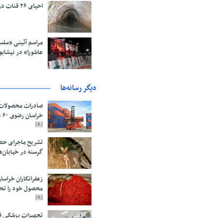
احیای ۲۶ قنات در گناباد
مراسم آئینی «سلسله
عاشورا» در نیشابو
دیگر رسانه‌ها
صادرات محصولات 
خر
￼
تشریح ماجرای حض
گرسنه در خیابان‌
محصول خود را تح
￼
تجهیزات پزشکی قا