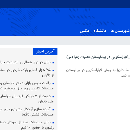
شهرستان ها
دانشگاه
عکس
آخرین اخبار
اپاراسکوپی در بیمارستان حضرت زهرا (س)
باران در نوار شمالی و ارتفاعات خر
مدان) به روش لاپاراسکوپی در بیمارستان
۲۵ هزار فضای پارک خودرو در مشه
از زائران
م شد.
رقابت تنیس بازان دختر خراسان ر
مسابقات تنیس روی میز امیدهای ک
دعوت از ۵ بازیکن فوتسال خرا
ملی بانوان
آماده‌ سازی آزادکار مشهدی برای ح
مسابقات کشتی ناگویا
پایان مسابقات هندبال جوانان دخت
رضوی با حضور ۱۰ تیم