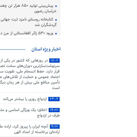
پیش‌بینی تولید ۸۵۰ هزا
خراسان رضوی
کتابخانه روستای نامزد ثبت جهانی در
گردشگران شد
ورود ۵۳۰ زائر افغانستانی از مرز دوغارون تایباد
اعتماد، یکی از معیار های دوست 
اخبار ویژه استان
در روزهایی که کشور در یکی از
۱۷:۰۲
سرنوشت‌سازترین دوران‌های سخت تصم
قرار دارد، حفظ انسجام ملی، تقویت سر
اعتماد عمومی و حمایت از تلاش‌های صو
تأمین منافع ملی بیش از هر زمان دیگ
است
ازدواج روزی را بیشتر می‌کند
۲۳:۰۴
اخلاق؛ یک ویژگی اساسی و مثب
۱۹:۲۶
طرف در ازدواج
آنچه ایران را پیروز کرد، اراده م
۹:۲۶
اراده‌ای برخاسته از امداد الهی