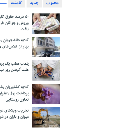
محبوب
جدید
کامنت
۵۰ درصد حقوق کار
ورزش و جوانان خرا
یافت
گلایه دانشجویان 
بهار از کلاس‌های 
پلمب مطب یک پزش
علت گرفتن زیر می
گلایه کشاورزان رش
پرداخت پول زعفران
تعاون روستایی
تخریب ویلاهای غی
میزان و باران در 