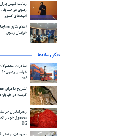
رقابت تنیس بازان
رضوی در مسابقات
امیدهای کشور
اعلام نتایج مساب
خراسان رضوی
دیگر رسانه‌ها
صادرات محصولات 
خر
￼
تشریح ماجرای حض
گرسنه در خیابان‌
محصول خود را تح
￼
تجهیزات پزشکی قا