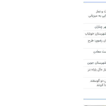
 و نماز
ی به میزبانی
 چناران
ان رضوی: طرح
ست معادن
لاسه‌ خیر ساز «آل بابا» در
 دو گوسفند
ا کردند