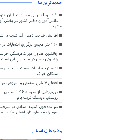
جديدترين ها
آغاز مرحله نهایی مسابقات قرآن عترت
دانش‌آموزان دختر کشور در بخش آوای
مشهد
افزایش ضریب تامین آب شرب در شهر
۴۴۰ نفر مجری برگزاری انتخابات در شهرستان خوشاب
جانشین معاون میراث‌فرهنگی خراس
راهبردی توس در مراحل پایانی است
لزوم توجه ادارات صمت و محیط زی
سنگان خواف
افتتاح ۳ طرح صنعتی و آموزشی در شهرستان جوین
بهره‌برداری از مدرسه ۶ ک
روستای دوسنگ تربت‌جام
دو مددجوی کمیته امدادی در سرخس
خود را به بیمارستان لقمان حکیم اهد
مطبوعات استان