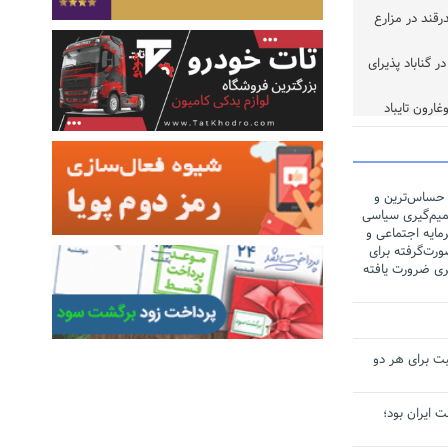
ر تن چغندرقند در مزارع
 گناباد پذیرای
خوب
 حساس‌ترین و
یم‌گیری سیاسی
مایه اجتماعی و
رت‌گرفته برای
ری ضرورت یافته
ت برای هر دو
لت ایران بود؛