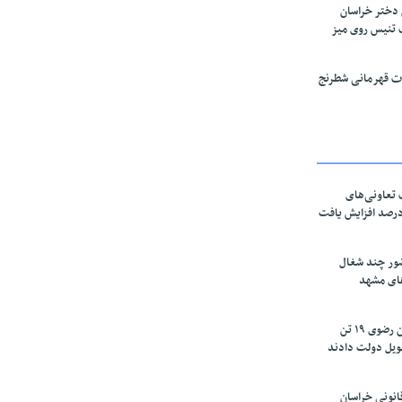
 دختر خراسان
 تنیس روی میز
قات قهرمانی شطرنج
تعاونی‌های
اسان رضوی ۶۰ درصد افزایش یافت
ور چند شغال
های مشهد
زعفرانکاران خراسان رضوی ۱۹ تن
ویل دولت دادند
نونی خراسان