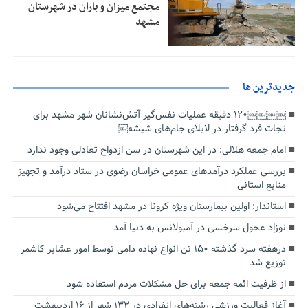
مجتمع میزان و باران در شهرستان
مشهد
جديدترين ها
￼￼￼￼۱۲۰ دقیقه عملیات نفس‌گیر آتش‌نشانان شهر مشهد برای
نجات فرد گرفتار در لابلای جام‌های شیشه￼
امام جمعه هلالی: در این شهرستان در سن ازدواج تعادلی وجود ندارد
بررسی عملکرد درآمدهای عمومی خراسان رضوی در ستاد درآمد و تجهیز
منابع استانی
استاندار: اولین بیمارستان ویژه کرونا در مشهد افتتاح می‌شود
نوزاد عجول سرخسی در آمبولانس به دنیا آمد
درهفته سرد گذشته ۱۵۰ تن انواع نهاده دامی توسط امور عشایر کاشمر
توزیع شد
از ظرفیت ائمه جمعه برای حل مشکلات مردم استفاده شود
آغاز فعالیت ورزشی رشته‌های انفرادی در ١٣٢ شهر از ۱۶ اردیبهشت