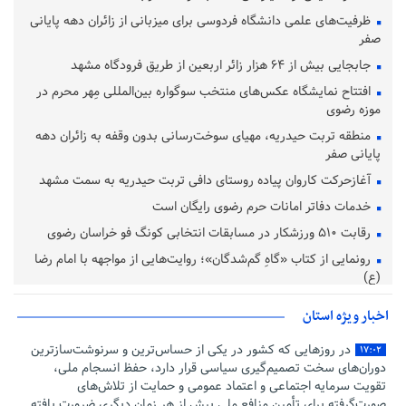
ظرفیت‌های علمی دانشگاه فردوسی برای میزبانی از زائران دهه پایانی
صفر
جابجایی بیش از ۶۴ هزار زائر اربعین از طریق فرودگاه مشهد
افتتاح نمایشگاه عکس‌های منتخب سوگواره بین‌المللی مِهر محرم در
موزه رضوی
منطقه تربت حیدریه، مهیای سوخت‌رسانی بدون وقفه به زائران دهه
پایانی صفر
آغازحرکت کاروان پیاده روستای دافی تربت حیدریه به سمت مشهد
خدمات دفاتر امانات حرم رضوی رایگان است
رقابت ۵۱۰ ورزشکار در مسابقات انتخابی کونگ فو خراسان رضوی
رونمایی از کتاب «گاهِ گم‌شدگان»؛ روایت‌هایی از مواجهه با امام رضا
(ع)
اخبار ویژه استان
در روزهایی که کشور در یکی از حساس‌ترین و سرنوشت‌سازترین
۱۷:۰۲
دوران‌های سخت تصمیم‌گیری سیاسی قرار دارد، حفظ انسجام ملی،
تقویت سرمایه اجتماعی و اعتماد عمومی و حمایت از تلاش‌های
صورت‌گرفته برای تأمین منافع ملی بیش از هر زمان دیگری ضرورت یافته