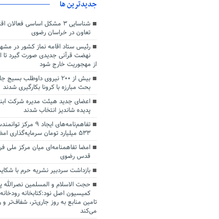
جديدترين ها
شناسایی ۳ مشکل اساسی فعالا
تعاون در خراسان رضوی
رئیس ستاد اقامه نماز کشور در مشهد
نهضت قرآنی جدیدی صورت گیرد تا 
از مهجوریت خارج شود
بیش از ۲۰۰ نیروی داوطلب بسی
بحث مبارزه با کرونا بکارگیری شدند
اعضای جدید هیئت مدیره شرکت ابنی
پدیده شاندیز انتخاب شدند
تفاهم‌نامه‌های ایجاد ۹ مرک
۵۳۳ میلیارد تومان سرمایه‌گذاری امضا شد
امضا تفاهمنامه‌ای میان مرکز ملی فر
قدس رضوی
بازداشت سردبیر نشریه حرم با شکا
حجت الاسلام و المسلمین نصرالله پژ
کمیسیون اصل نود:کتابخانه رودخانه‌
تامین منابع به روز جاری‌تر، شفاف‌تر و 
می‌کند