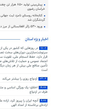
پیش‌بینی تولید ۸۵۰ هزا
خراسان رضوی
کتابخانه روستای نامزد ثبت جهانی در
گردشگران شد
ورود ۵۳۰ زائر افغانستانی از مرز دوغارون تایباد
اعتماد، یکی از معیار های دوست 
اخبار ویژه استان
در روزهایی که کشور در یکی از
۱۷:۰۲
سرنوشت‌سازترین دوران‌های سخت تصم
قرار دارد، حفظ انسجام ملی، تقویت سر
اعتماد عمومی و حمایت از تلاش‌های صو
تأمین منافع ملی بیش از هر زمان دیگ
است
ازدواج روزی را بیشتر می‌کند
۲۳:۰۴
اخلاق؛ یک ویژگی اساسی و مثب
۱۹:۲۶
طرف در ازدواج
آنچه ایران را پیروز کرد، اراده م
۹:۲۶
اراده‌ای برخاسته از امداد الهی