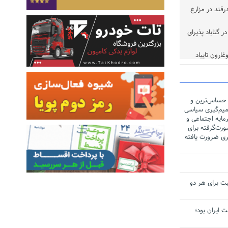
ر تن چغندرقند در مزارع
 گناباد پذیرای
خوب
 حساس‌ترین و
یم‌گیری سیاسی
مایه اجتماعی و
رت‌گرفته برای
ری ضرورت یافته
ت برای هر دو
لت ایران بود؛