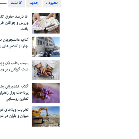
محبوب
جدید
کامنت
۵۰ درصد حقوق کار
ورزش و جوانان خرا
یافت
گلایه دانشجویان 
بهار از کلاس‌های 
پلمب مطب یک پزش
علت گرفتن زیر می
گلایه کشاورزان رش
پرداخت پول زعفران
تعاون روستایی
تخریب ویلاهای غی
میزان و باران در 