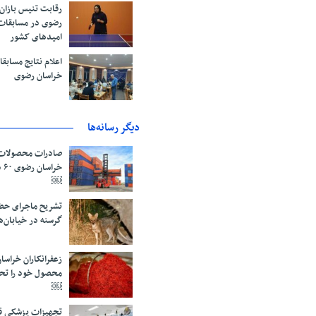
رقابت تنیس بازان
رضوی در مسابقات
امیدهای کشور
اعلام نتایج مساب
خراسان رضوی
دیگر رسانه‌ها
صادرات محصولات 
خر
￼
تشریح ماجرای حض
گرسنه در خیابان‌
محصول خود را تح
￼
تجهیزات پزشکی قا