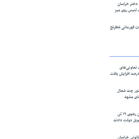
 دختر خراسان
 تنیس روی میز
قات قهرمانی شطرنج
تعاونی‌های
اسان رضوی ۶۰ درصد افزایش یافت
ور چند شغال
های مشهد
زعفرانکاران خراسان رضوی ۱۹ تن
ویل دولت دادند
نونی خراسان