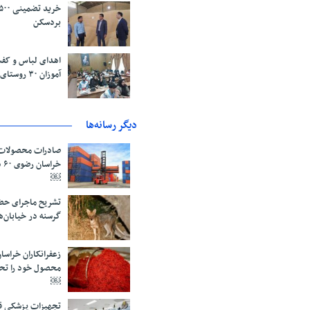
بردسکن
اهدای لباس و کفش
آموزان ۳۰ روستای نیشابور
دیگر رسانه‌ها
صادرات محصولات 
خر
￼
تشریح ماجرای حض
گرسنه در خیابان‌
محصول خود را تح
￼
تجهیزات پزشکی قا