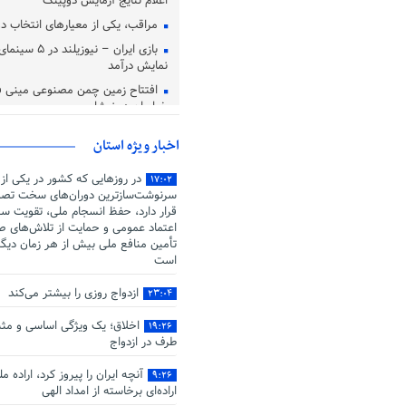
اعلام نتایج آزمایش دوپینگ
مراقب، یکی از معیارهای انتخاب
بازی ایران – نیوزی
نمایش درآمد
افتتاح زمین چمن مصنوعی مینی فو
خراسان در نیشابور
اخبار ویژه استان
در روزهایی که کشور در یکی از
۱۷:۰۲
سرنوشت‌سازترین دوران‌های سخت تصم
قرار دارد، حفظ انسجام ملی، تقویت سر
اعتماد عمومی و حمایت از تلاش‌های صو
تأمین منافع ملی بیش از هر زمان دیگ
است
ازدواج روزی را بیشتر می‌کند
۲۳:۰۴
اخلاق؛ یک ویژگی اساسی و مثب
۱۹:۲۶
طرف در ازدواج
آنچه ایران را پیروز کرد، اراده م
۹:۲۶
اراده‌ای برخاسته از امداد الهی