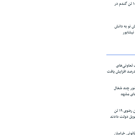
خرید تضمینی ۱۵۰۰ تن گندم در
 نو به دانش
تعاونی‌های
اسان رضوی ۶۰ درصد افزایش یافت
ور چند شغال
های مشهد
زعفرانکاران خراسان رضوی ۱۹ تن
ویل دولت دادند
نونی خراسان