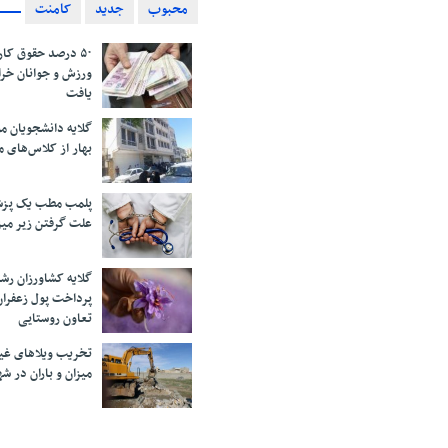
محبوب
جدید
کامنت
۵۰ درصد حقوق کار
ورزش و جوانان خرا
یافت
گلایه دانشجویان 
بهار از کلاس‌های 
پلمب مطب یک پزش
علت گرفتن زیر می
گلایه کشاورزان رش
پرداخت پول زعفران
تعاون روستایی
تخریب ویلاهای غی
میزان و باران در 