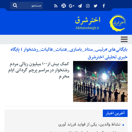
بایگانی‌های #رئیس_ستاد_باسازی_عتبات_عالیات_رشتخوار | پایگاه
خبری تحلیلی اخترشرق
کمک بیش از۱۰۰ میلیون ریالی مردم
رشتخوار در مراسم پرچم گردانی ایام
محرم
آخرین اخبار
نشاط والدین، یکی از فواید فرزند آوری