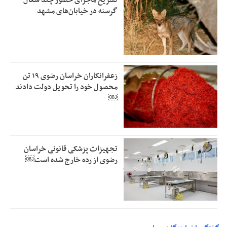
تشریح ماجرای حضور چند شغال
گرسنه در خیابان‌های مشهد
زعفرانکاران خراسان رضوی ۱۹ تن
محصول خود را تحویل دولت دادند
￼
تجهیزات پزشکی قانونی خراسان
رضوی از رده خارج شده است￼