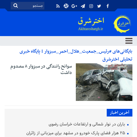
بایگانی‌های #رئیس_جمعیت_هلال_احمر_سبزوار | پایگاه خبری
تحلیلی اخترشرق
سوانح رانندگی در سبزوار ۸ مصدوم
داشت
آخرین اخبار
باران در نوار شمالی و ارتفاعات خراسان رضوی
۲۵ هزار فضای پارک خودرو در مشهد برای میزبانی از زائران