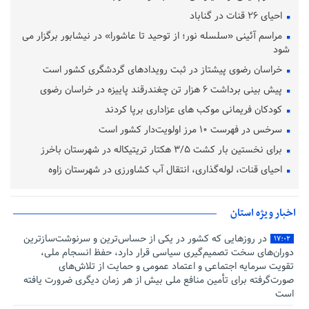
احیای ۲۶ قنات در گناباد
مراسم آئینی «سلسله نور؛ از توحید تا عاشورا» در نیشابور برگزار می
شود
خراسان رضوی پیشتاز در ثبت رویدادهای گردشگری کشور است
پیش‌ بینی برداشت ۶ هزار تن چغندرقند پاییزه در خراسان رضوی
کودکان فریمانی موکب های عزاداری برپا کردند
سرخس در فهرست ۱۰ مرز اولویت‌دار کشور است
برای نخستین بار کشت ۳/۵ هکتار تریتیکاله در شهرستان باخرز
احیای قنات، لوله‌گذاری، انتقال آب کشاورزی در شهرستان زاوه
اخبار ویژه استان
در روزهایی که کشور در یکی از حساس‌ترین و سرنوشت‌سازترین
۱۷:۰۲
دوران‌های سخت تصمیم‌گیری سیاسی قرار دارد، حفظ انسجام ملی،
تقویت سرمایه اجتماعی و اعتماد عمومی و حمایت از تلاش‌های
صورت‌گرفته برای تأمین منافع ملی بیش از هر زمان دیگری ضرورت یافته
است