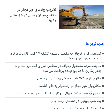
تخریب ویلاهای غیر مجاز دو
مجتمع میزان و باران در شهرستان
مشهد
جديدترين ها
کولرهای گازی قاچاق به مقصد نرسید/ کشف ۲۴ کولر گازی قاچاق در
عبوری محور داورزن- مشهد
نماینده مردم رشتخوار وخواف در مجلس شورای اسلامی: مطالبات
زعفران‌کاران تا ده روز آینده پرداخت می‌شود
مقاوم‌سازی ۹۵۶ واحد مسکن روستایی در جوین
شکارچیان غیر مجاز در رشتخوار به دام افتادند
اهدای گواهینامه ثبت جهانی دوتار به استاد عثمان محمدپرست
یک شب رویایی در هندبال تربت جام
کشف ۱۴ کیلو هروئین در تربت جام