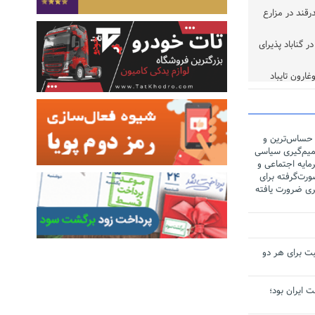
ر تن چغندرقند در مزارع
 گناباد پذیرای
خوب
 حساس‌ترین و
یم‌گیری سیاسی
مایه اجتماعی و
رت‌گرفته برای
ری ضرورت یافته
ت برای هر دو
لت ایران بود؛