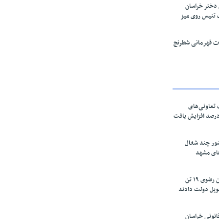
 دختر خراسان
 تنیس روی میز
قات قهرمانی شطرنج
تعاونی‌های
اسان رضوی ۶۰ درصد افزایش یافت
ور چند شغال
های مشهد
زعفرانکاران خراسان رضوی ۱۹ تن
ویل دولت دادند
نونی خراسان