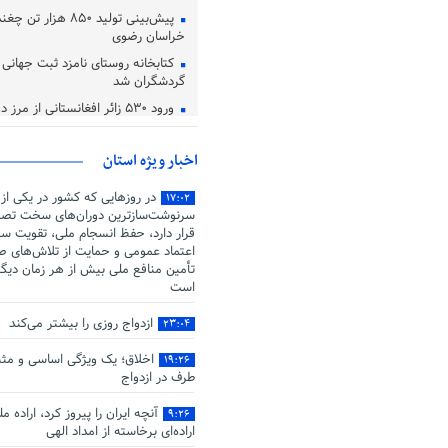
پیش‌بینی تولید ۸۵۰ هزا
خراسان رضوی
کتابخانه روستای نامزد ثبت جهانی در
گردشگران شد
ورود ۵۳۰ زائر افغانستانی از مرز دوغارون تایباد
اعتماد، یکی از معیار های دوست 
اخبار ویژه استان
در روزهایی که کشور در یکی از
۱۷:۰۲
سرنوشت‌سازترین دوران‌های سخت تصم
قرار دارد، حفظ انسجام ملی، تقویت سر
اعتماد عمومی و حمایت از تلاش‌های صو
تأمین منافع ملی بیش از هر زمان دیگ
است
ازدواج روزی را بیشتر می‌کند
۲۳:۰۴
اخلاق؛ یک ویژگی اساسی و مثب
۱۹:۲۶
طرف در ازدواج
آنچه ایران را پیروز کرد، اراده م
۹:۲۶
اراده‌ای برخاسته از امداد الهی