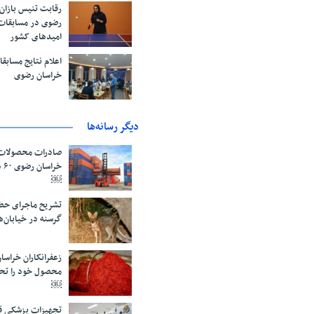
رقابت تنیس بازان
رضوی در مسابقات
امیدهای کشور
اعلام نتایج مساب
خراسان رضوی
دیگر رسانه‌ها
صادرات محصولات 
خر
￼
تشریح ماجرای حض
گرسنه در خیابان‌
محصول خود را تح
￼
تجهیزات پزشکی قا