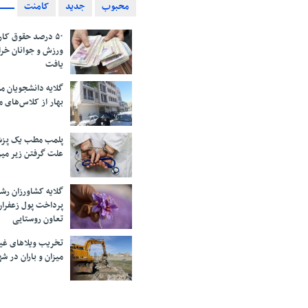
محبوب
جدید
کامنت
۵۰ درصد حقوق کار
ورزش و جوانان خرا
یافت
گلایه دانشجویان 
بهار از کلاس‌های 
پلمب مطب یک پزش
علت گرفتن زیر می
گلایه کشاورزان رش
پرداخت پول زعفران
تعاون روستایی
تخریب ویلاهای غی
میزان و باران در 