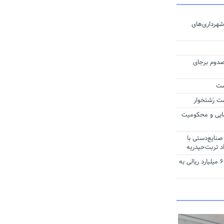
هرداری‌های
خودرو ال ۹۰ در قوچان ۲ مصدوم برجای
ست
ایی و محکومیت
خانگی صنایع‌دستی با
د تربت‌حیدریه
سرمازدگی باعث خسارت ۳ هزار و ۶۰۰ میلیارد ریالی به