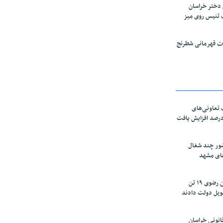
 دختر خراسان
 تنیس روی میز
قات قهرمانی شطرنج
تعاونی‌های
اسان رضوی ۶۰ درصد افزایش یافت
ور چند شغال
های مشهد
زعفرانکاران خراسان رضوی ۱۹ تن
ویل دولت دادند
نونی خراسان