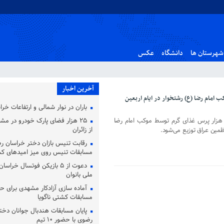
شهرستان ها
دانشگاه
عکس
آخرین اخبار
موکب امام رضا (ع) رشتخوار در ایام اربعین
باران در نوار شمالی و ارتفاعات خر
ئیس عتبات عالیات رشتخوار گفت: ۳۰ هزار پرس غذای گرم توسط موکب امام رضا
۲۵ هزار فضای پارک خودرو در مشه
از زائران
ظمین عراق توزیع می‌شود.
رقابت تنیس بازان دختر خراسان ر
مسابقات تنیس روی میز امیدهای ک
دعوت از ۵ بازیکن فوتسال خرا
ملی بانوان
آماده‌ سازی آزادکار مشهدی برای ح
مسابقات کشتی ناگویا
پایان مسابقات هندبال جوانان دخت
رضوی با حضور ۱۰ تیم