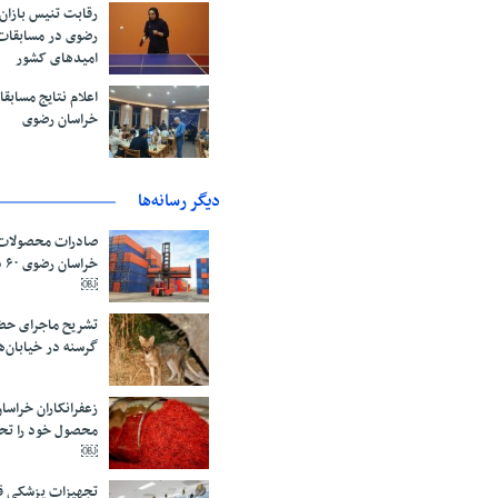
رقابت تنیس بازان
رضوی در مسابقات
امیدهای کشور
اعلام نتایج مساب
خراسان رضوی
دیگر رسانه‌ها
صادرات محصولات 
خر
￼
تشریح ماجرای حض
گرسنه در خیابان‌
محصول خود را تح
￼
تجهیزات پزشکی قا