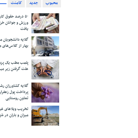
محبوب
جدید
کامنت
۵۰ درصد حقوق کار
ورزش و جوانان خرا
یافت
گلایه دانشجویان 
بهار از کلاس‌های 
پلمب مطب یک پزش
علت گرفتن زیر می
گلایه کشاورزان رش
پرداخت پول زعفران
تعاون روستایی
تخریب ویلاهای غی
میزان و باران در 