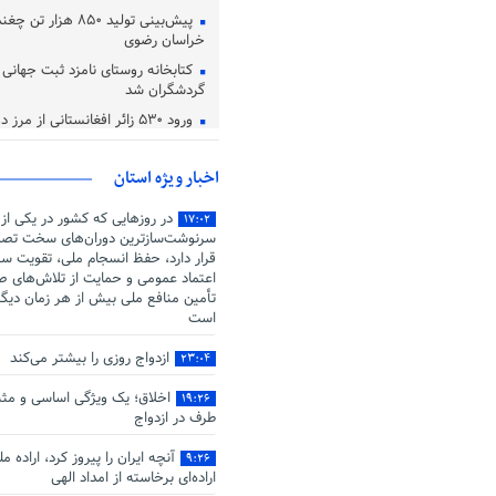
پیش‌بینی تولید ۸۵۰ هزا
خراسان رضوی
کتابخانه روستای نامزد ثبت جهانی در
گردشگران شد
ورود ۵۳۰ زائر افغانستانی از مرز دوغارون تایباد
اعتماد، یکی از معیار های دوست 
اخبار ویژه استان
در روزهایی که کشور در یکی از
۱۷:۰۲
سرنوشت‌سازترین دوران‌های سخت تصم
قرار دارد، حفظ انسجام ملی، تقویت سر
اعتماد عمومی و حمایت از تلاش‌های صو
تأمین منافع ملی بیش از هر زمان دیگ
است
ازدواج روزی را بیشتر می‌کند
۲۳:۰۴
اخلاق؛ یک ویژگی اساسی و مثب
۱۹:۲۶
طرف در ازدواج
آنچه ایران را پیروز کرد، اراده م
۹:۲۶
اراده‌ای برخاسته از امداد الهی