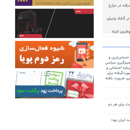
ر تن چغندرقند در مزارع
 گناباد پذیرای
خوب
 حساس‌ترین و
یم‌گیری سیاسی
مایه اجتماعی و
رت‌گرفته برای
ری ضرورت یافته
ت برای هر دو
لت ایران بود؛