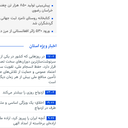
پیش‌بینی تولید ۸۵۰ هزا
خراسان رضوی
کتابخانه روستای نامزد ثبت جهانی در
گردشگران شد
ورود ۵۳۰ زائر افغانستانی از مرز دوغارون تایباد
اعتماد، یکی از معیار های دوست 
اخبار ویژه استان
در روزهایی که کشور در یکی از
۱۷:۰۲
سرنوشت‌سازترین دوران‌های سخت تصم
قرار دارد، حفظ انسجام ملی، تقویت سر
اعتماد عمومی و حمایت از تلاش‌های صو
تأمین منافع ملی بیش از هر زمان دیگ
است
ازدواج روزی را بیشتر می‌کند
۲۳:۰۴
اخلاق؛ یک ویژگی اساسی و مثب
۱۹:۲۶
طرف در ازدواج
آنچه ایران را پیروز کرد، اراده م
۹:۲۶
اراده‌ای برخاسته از امداد الهی