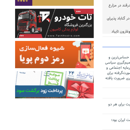
ر تن چغندرقند در مزارع
 گناباد پذیرای
خوب
 حساس‌ترین و
یم‌گیری سیاسی
مایه اجتماعی و
رت‌گرفته برای
ری ضرورت یافته
ت برای هر دو
لت ایران بود؛