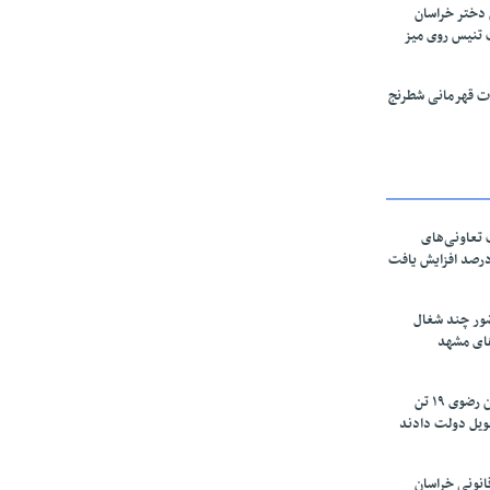
 دختر خراسان
 تنیس روی میز
قات قهرمانی شطرنج
تعاونی‌های
اسان رضوی ۶۰ درصد افزایش یافت
ور چند شغال
های مشهد
زعفرانکاران خراسان رضوی ۱۹ تن
ویل دولت دادند
نونی خراسان