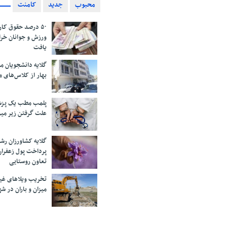
محبوب
جدید
کامنت
۵۰ درصد حقوق کار
ورزش و جوانان خرا
یافت
گلایه دانشجویان 
بهار از کلاس‌های 
پلمب مطب یک پزش
علت گرفتن زیر می
گلایه کشاورزان رش
پرداخت پول زعفران
تعاون روستایی
تخریب ویلاهای غی
میزان و باران در 