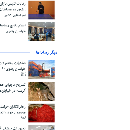
رقابت تنیس بازان
رضوی در مسابقات
امیدهای کشور
اعلام نتایج مساب
خراسان رضوی
دیگر رسانه‌ها
صادرات محصولات 
خر
￼
تشریح ماجرای حض
گرسنه در خیابان‌
محصول خود را تح
￼
تجهیزات پزشکی قا