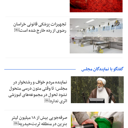
تجهیزات پزشکی قانونی خراسان
رضوی از رده خارج شده است￼
گفتگو با نمایندگان مجلس
نماینده مردم خواف و رشتخوار در
مجلس: تا وقتی متون درسی متحول
نشود تحول در مجموعه‌های آموزشی
اثری ندارد￼
صرفه‌جویی بیش از ۱۸ میلیون لیتر
بنزین در منطقه تربت‌حیدریه￼