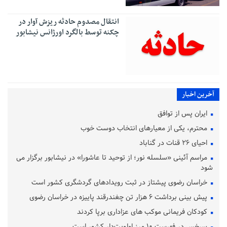
انتقال مصدوم حادثه ریزش آوار در
چکنه توسط بالگرد اورژانس نیشابور
آخرین اخبار
ایران پس از توافق
محترم، یکی از معیارهای انتخاب دوست خوب
احیای ۲۶ قنات در گناباد
مراسم آئینی «سلسله نور؛ از توحید تا عاشورا» در نیشابور برگزار می
شود
خراسان رضوی پیشتاز در ثبت رویدادهای گردشگری کشور است
پیش‌ بینی برداشت ۶ هزار تن چغندرقند پاییزه در خراسان رضوی
کودکان فریمانی موکب های عزاداری برپا کردند
سرخس در فهرست ۱۰ مرز اولویت‌دار کشور است