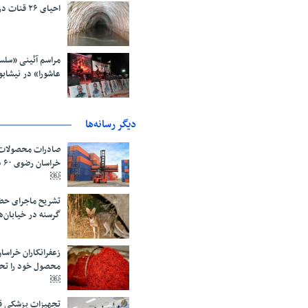
احیای ۲۶ قنات در گناباد
مراسم آئینی «سلسله
عاشورا» در نیشابو
دیگر رسانه‌ها
صادرات محصولات 
خر
￼
تشریح ماجرای حض
گرسنه در خیابان‌
محصول خود را تح
￼
تجهیزات پزشکی قا