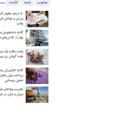
محبوب
جدید
کامنت
۵۰ درصد حقوق کار
ورزش و جوانان خرا
یافت
گلایه دانشجویان 
بهار از کلاس‌های 
پلمب مطب یک پزش
علت گرفتن زیر می
گلایه کشاورزان رش
پرداخت پول زعفران
تعاون روستایی
تخریب ویلاهای غی
میزان و باران در 