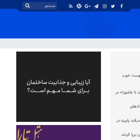
 دوست خوب
 تا عاشورا» در
ادهای
ر تن چغندرقند پاییزه در
برپا کردند