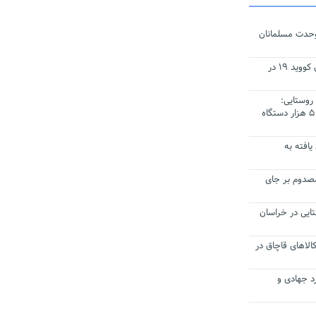
وحدت مسلمانان
اهدای ۵۰ کپسول اکسیژن به بیماران کووید ۱۹ در
روستایی:
تخصیص اعتبار برای نوسازی و خرید ۵ هزار دستگاه
یافته به
سیکلت با پژو ۴۰۵ دو مصدوم بر جای
سکن روستایی در خراسان
ت کالاهای قاچاق در
رد جهادی و