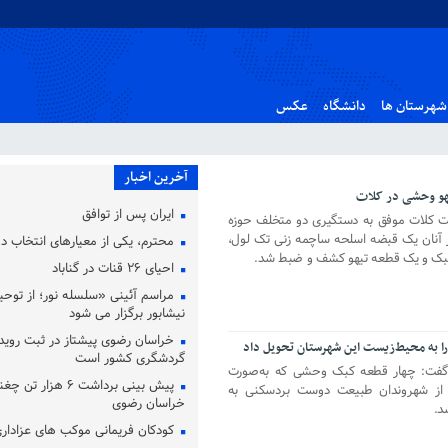
شهرستان ها
دانشگاه
عکس
آخرین اخبار
هو وحشی در کلات
ایران پس از توافق
 کلات موفق به دستگیری دو متخلف حوزه
ز آنان یک قبضه اسلحه ساچمه زنی تک لول،
محترم، یکی از معیارهای انتخاب
احیای ۲۶ قنات در گناباد
مراسم آئینی «سلسله نور؛ از توحید
نیشابور برگزار می شود
خراسان رضوی پیشتاز در ثبت روید
 به محیط‌زیست این شهرستان تحویل داد
گردشگری کشور است
فت: چهار قطعه کبک وحشی که به‌صورت
پیش‌ بینی برداشت ۶ هزا
 از شهروندان طبیعت دوست بردسکنی به
خراسان رضوی
د.
کودکان فریمانی موکب های عزاداری 