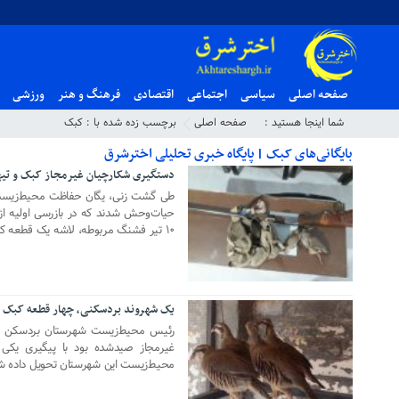
صفحه اصلی
سیاسی
اجتماعی
اقتصادی
فرهنگ و هنر
ورزشی
شما اینجا هستید :
صفحه اصلی
برچسب زده شده با : کبک
بایگانی‌های کبک | پایگاه خبری تحلیلی اخترشرق
دستگیری شکارچیان غیرمجاز کبک و تی
۰۷ اسفند ۱۳۹۸
طی گشت زنی، یگان حفاظت محیط‌زیست
حیات‌وحش شدند که در بازرسی اولیه ا
۱۰ تیر فشنگ مربوطه، لاشه یک قطعه کبک و یک قطعه تیهو کشف و ضبط شد.
یک شهروند بردسکنی، چهار قطعه کبک را
۰۷ بهمن ۱۳۹۸
رئیس محیط‌زیست شهرستان بردسکن گ
غیرمجاز صیدشده بود با پیگیری یکی
محیط‌زیست این شهرستان تحویل داده ش