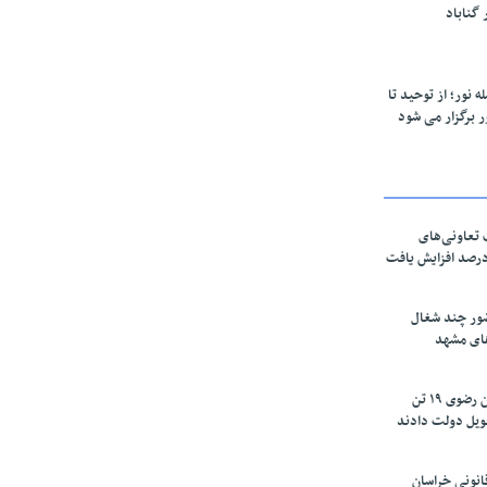
 نور؛ از توحید تا
ر برگزار می شود
تعاونی‌های
اسان رضوی ۶۰ درصد افزایش یافت
ور چند شغال
های مشهد
زعفرانکاران خراسان رضوی ۱۹ تن
ویل دولت دادند
نونی خراسان