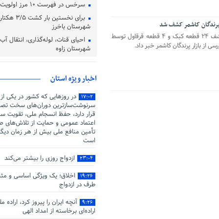
سرخس در فهرست ۱۰ مرز اولویت‌دار کشور است
برای نخستین با
شهرستان باخرز
رئیس حفاظت محیط‌زیست کاشمر از کشف ۲۴ قطعه کبک و ۴ قطعه قرقاول توسط
احیای قنات، لوله‌گذاری، انتقال آب
 از بازار پرندگان کاشمر خبر داد.
شهرستان زاوه
اخبار ویژه استان
در روزهایی که کشور در یکی از
۱۷:۰۲
سرنوشت‌سازترین دوران‌های سخت تصم
قرار دارد، حفظ انسجام ملی، تقویت سر
اعتماد عمومی و حمایت از تلاش‌های صو
تأمین منافع ملی بیش از هر زمان دیگ
است
ازدواج روزی را بیشتر می‌کند
۲۳:۰۴
اخلاق؛ یک ویژگی اساسی و مثب
۱۹:۲۶
طرف در ازدواج
آنچه ایران را پیروز کرد، اراده م
۹:۲۶
اراده‌ای برخاسته از امداد الهی