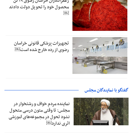
زعفرانکاران خراسان رضوی ۱۹ تن
محصول خود را تحویل دولت دادند
￼
تجهیزات پزشکی قانونی خراسان
رضوی از رده خارج شده است￼
گفتگو با نمایندگان مجلس
نماینده مردم خواف و رشتخوار در
مجلس: تا وقتی متون درسی متحول
نشود تحول در مجموعه‌های آموزشی
اثری ندارد￼