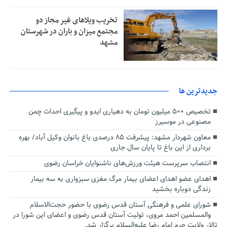
تخریب ویلاهای غیر مجاز دو
مجتمع میزان و باران در شهرستان
مشهد
جديدترين ها
تخصیص ۵۰۰ میلیون تومان به دهیاری ایدو و پیگیری احداث چمن
مصنوعی در موسیرز
معاون شهردار مشهد: پیشرفت ۸۵ درصدی باغ بانوان وکیل آباد/ بهره
برداری از این باغ تا پایان سال جاری
انتصاب سرپرست هیئت ورزش‌های ناشنوایان خراسان رضوی
اهدای عضو اهدای اعضای بیمار مرگ مغزی سبزواری به سه بیمار
زندگی دوباره بخشید
شورای علمی و فرهنگی آستان قدس رضوی با حضور حجت‌الاسلام
والمسلمین احمد مروی، تولیت آستان قدس رضوی و اعضای این شورا در
تالار ولایت حرم امام رضا علیه‌السلام برگزار شد.