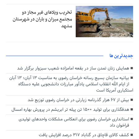
تخریب ویلاهای غیر مجاز دو
مجتمع میزان و باران در شهرستان
مشهد
جديدترين ها
همایش زنان تمدن ساز در بقعه امامزاده شعیب سبزوار برگزار شد
بیانیه سازمان بسیج رسانه خراسان رضوی به مناسبت ۱۳ آبان؛ ۱۳ آبان
از ایام الله انقلاب اسلامی یادآور مبارزات دانشجویی علیه دستگاه
استکباری آمریکا است
بیش از ۶۷ هزار گذرنامه زیارتی در خراسان رضوی توزیع شد
هدفگذاری برای تولید ۱۵۰۰ تن پیله تر ابریشم در پرورش بهاره امسال
استانداری خراسان رضوی برای انعکاس مشکلات واحدهای تولیدی
فراخوان داد
کشف کالای قاچاق در گناباد ۳۱۷ درصد افزایش یافت