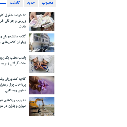
محبوب
جدید
کامنت
۵۰ درصد حقوق کار
ورزش و جوانان خرا
یافت
گلایه دانشجویان 
بهار از کلاس‌های 
پلمب مطب یک پزش
علت گرفتن زیر می
گلایه کشاورزان رش
پرداخت پول زعفران
تعاون روستایی
تخریب ویلاهای غی
میزان و باران در 