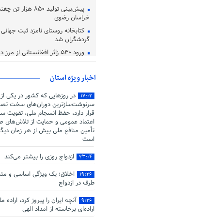
پیش‌بینی تولید ۸۵۰ هزا
خراسان رضوی
کتابخانه روستای نامزد ثبت جهانی در
گردشگران شد
ورود ۵۳۰ زائر افغانستانی از مرز دوغارون تایباد
اعتماد، یکی از معیار های دوست 
اخبار ویژه استان
در روزهایی که کشور در یکی از
۱۷:۰۲
سرنوشت‌سازترین دوران‌های سخت تصم
قرار دارد، حفظ انسجام ملی، تقویت سر
اعتماد عمومی و حمایت از تلاش‌های صو
تأمین منافع ملی بیش از هر زمان دیگ
است
ازدواج روزی را بیشتر می‌کند
۲۳:۰۴
اخلاق؛ یک ویژگی اساسی و مثب
۱۹:۲۶
طرف در ازدواج
آنچه ایران را پیروز کرد، اراده م
۹:۲۶
اراده‌ای برخاسته از امداد الهی