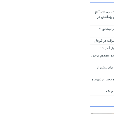
مومنانه آغاز
 بهداشتی در
 محور نیشابور –
ر آغاز شد
۴ در مه ولات دو مصدوم برجای
قدرت انتقال واریانت امیکرون ۳ تا ۵ برابربیشتر از
و دختران شهید و
ور شد