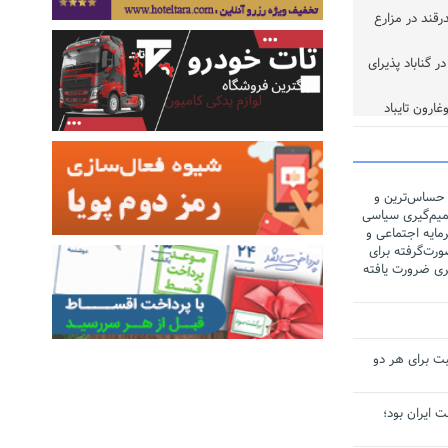
ر تن چغندرقند در مزارع
 گناباد پذیرای
خوب
 حساس‌ترین و
یم‌گیری سیاسی
مایه اجتماعی و
رت‌گرفته برای
ری ضرورت یافته
ت برای هر دو
لت ایران بود؛