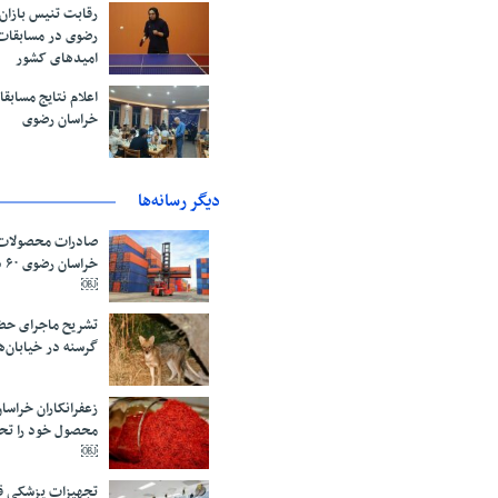
رقابت تنیس بازان
رضوی در مسابقات
امیدهای کشور
اعلام نتایج مساب
خراسان رضوی
دیگر رسانه‌ها
صادرات محصولات 
خر
￼
تشریح ماجرای حض
گرسنه در خیابان‌
محصول خود را تح
￼
تجهیزات پزشکی قا