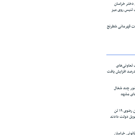
 دختر خراسان
 تنیس روی میز
قات قهرمانی شطرنج
تعاونی‌های
اسان رضوی ۶۰ درصد افزایش یافت
ور چند شغال
های مشهد
زعفرانکاران خراسان رضوی ۱۹ تن
ویل دولت دادند
نونی خراسان