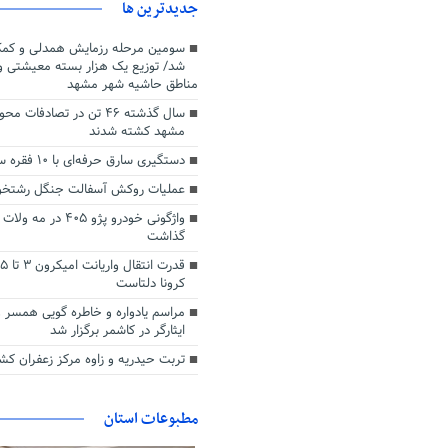
جديدترين ها
سومین مرحله رزمایش همدلی و کمک 
شد/ توزیع یک هزار بسته معیشتی و
مناطق حاشیه شهر مشهد
سال گذشته ۴۶ تن در تصادفات
مشهد کشته شدند
دستگیری سارق حرفه‌ای با ۱۰ فقره سرقت در قوچان
عملیات روکش آسفالت جنگل رشتخوا
واژگونی خودرو پژو ۰۵
گذاشت
کرونا دلتاست
مراسم یادواره و خاطره گویی همسر 
ایثارگر در کاشمر برگزار شد
تربت حیدریه و زاوه مرکز زعفران کش
مطبوعات استان