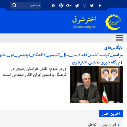
بایگانی‌های
مراسم_گرامیداشت_هفتادمین_سال_تاسیس_دانشگاه_فردوسی_در_مشه
| پایگاه خبری تحلیلی اخترشرق
وزیر علوم: نقش خراسان رضوی در
فرهنگ و تمدن ایران انکار نشدنی است
آخرین اخبار
ایران پس از توافق