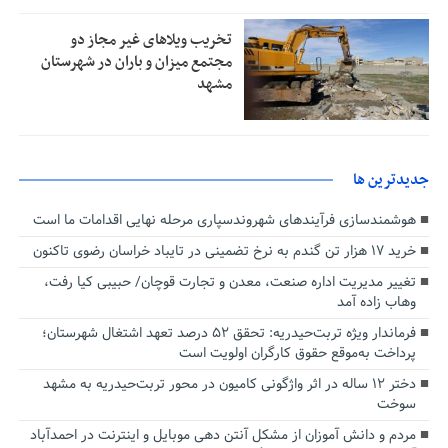
تخریب ویلاهای غیر مجاز دو
مجتمع میزان و باران در شهرستان
مشهد
جديدترين ها
هوشمندسازی فرآیندهای شهروندسپاری مرحله نهایی اقدامات ما است
خرید ۱۷ هزار تن گندم به نرخ تضمینی در تایباد خراسان رضوی تاکنون
تغییر مدیریت اداره صنعت، معدن و تجارت قوچان/ حبیبی کیا رفت،
وهاب زاده آمد
فرماندار ویژه تربت‌حیدریه: تحقق ۵۲ درصد تعهد اشتغال شهرستان؛
پرداخت به‌موقع حقوق کارگران اولویت است
دختر ۱۲ ساله‌ در اثر واژگونی کامیون در محور تربت‌حیدریه به مشهد
سوخت
مردم و دانش آموزان از مشکل آنتن دهی موبایل و اینترنت در احمدآباد