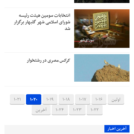
انتخابات سومین هیئت رئیسه
شورای اسلامی شهر گلبهار برگزار
شد
کرکس مصری در رشتخوار
اولین
1016
1017
1018
1019
1020
1021
1022
1023
1024
آخرین
آخرین اخبار