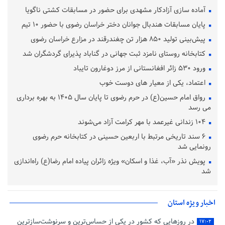
آماده‌ سازی آزادکار مشهدی برای حضور در مسابقات کشتی ناگویا
پایان مسابقات هندبال جوانان دختر خراسان رضوی با حضور ۱۰ تیم
پیش‌بینی تولید ۸۵۰ هزار تن چغندرقند در مزارع خراسان رضوی
کتابخانه روستای نامزد ثبت جهانی در گناباد پذیرای گردشگران شد
ورود ۵۳۰ زائر افغانستانی از مرز دوغارون تایباد
اعتماد، یکی از معیار های دوست خوب
رواق امام حسین(ع) در حرم رضوی تا پایان سال ۱۴۰۵ به بهره برداری
می رسد
۱۰۴ زندانی غیرعمد با مهر کرامت آزاد می‌شوند
۶ سند تاریخی مرتبط با اربعین حسینی در کتابخانه حرم رضوی
رونمایی شد
پویش نذر «آب، غذا و اسکان» ویژه زائران پیاده امام رضا(ع) راه‌اندازی
شد
اخبار ویژه استان
در روزهایی که کشور در یکی از حساس‌ترین و سرنوشت‌سازترین
۱۷:۰۲