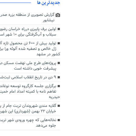
جديدترين ها
گزارش تصویری از منطقه بزره صدر 
نیشابور
اولین برف پاییزی درراه خراسان رضو
سیلاب و آب‌گرفتگی برای ۱۰ شهر استان
تولید بیش از ۶۰۰ تن محصول ت
ژل خالص و تصفیه شده آلوئه ورا برای
کشور در مشهد
پروژه‌های طرح ملی نهضت مسکن در ش
پیشرفت خوبی داشته است
۹ دی در تاریخ انقلاب اسلامی ثبت‌شده است
برگزاری جلسه کارگروه توسعه نوغاندا
تفاهم نامه با کمیته امداد امام خمین
حیدریه
گلایه مندی شهروندان تربت جام از 
خیابان ۲۲ بهمن (شهرداری) این شهرستان
نخاله‌هایی که چهره ورودی شهر تربت
جلوه می‌دهد