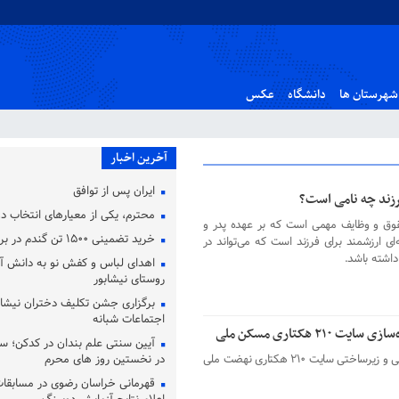
شهرستان ها
دانشگاه
عکس
آخرین اخبار
ایران پس از توافق
فرزند چه نامی است؟
محترم، یکی از معیارهای انتخاب
 حقوق و وظایف مهمی است که بر عهده پدر و
خرید تضمینی ۱۵۰۰ تن گندم در بردسکن
ای ارزشمند برای فرزند است که می‌تواند در
داشته باشد.
روستای نیشابور
برگزاری جشن تکلیف دختران نیشاب
اجتماعات شبانه
۲۱ هکتاری مسکن ملی
آیین سنتی علم‌ بندان در کدکن؛ سو
فرماندار گناباد از وضعیت پیشرفت فیزیکی و زیرساختی سایت ۲۱۰ هکتاری نهضت ملی
در نخستین روز های محرم
قهرمانی خراسان رضوی در مسابقات