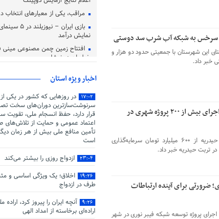
اعلام نتایج آزمایش دوپینگ
مراقب، یکی از معیارهای انتخاب
بازی ایران – نیوزی
نمایش درآمد
افتتاح زمین چمن مصنوعی مینی فو
 سرخس از اتصال مجدد ۲۰ روستای این شهرستان با جمعیتی حدود دو هزار و
خراسان در نیشابور
اخبار ویژه استان
در روزهایی که کشور در یکی از
۱۷:۰۲
سرنوشت‌سازترین دوران‌های سخت تصم
۶۰۰ میلیارد تومان سرمایه‌گذاری و اجرای بیش از ۲۰۰ پروژه شهری در
قرار دارد، حفظ انسجام ملی، تقویت سر
اعتماد عمومی و حمایت از تلاش‌های صو
تأمین منافع ملی بیش از هر زمان دیگ
معاون استاندار و فرماندار ویژه تربت حیدریه از ۶۰۰ میلیارد تومان سرمایه‌گذاری
است
ازدواج روزی را بیشتر می‌کند
۲۳:۰۴
اخلاق؛ یک ویژگی اساسی و مثب
۱۹:۲۶
؛ ضرورتی برای آینده ارتباطات
طرف در ازدواج
آنچه ایران را پیروز کرد، اراده م
۹:۲۶
اراده‌ای برخاسته از امداد الهی
اجرای پروژه توسعه شبکه فیبر نوری در شهر