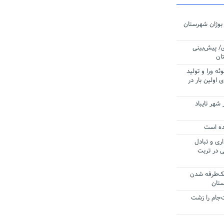
بوژان شهرستان
ی/ پیش‌بینی
ازه آلوئه ورا و تولید
 اولین بار در
هر تایباد
ری و تبادل
ی در تربت
یک‌طرفه شدن
‌جام را زشت