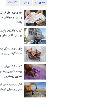
محبوب
جدید
کامنت
۵۰ درصد حقوق کار
ورزش و جوانان خرا
یافت
گلایه دانشجویان 
بهار از کلاس‌های 
پلمب مطب یک پزش
علت گرفتن زیر می
گلایه کشاورزان رش
پرداخت پول زعفران
تعاون روستایی
تخریب ویلاهای غی
میزان و باران در 