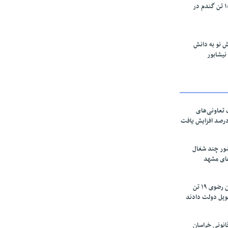
خرید تضمینی ۱۵۰۰ تن گندم در
 نو به دانش
تعاونی‌های
اسان رضوی ۶۰ درصد افزایش یافت
ور چند شغال
های مشهد
زعفرانکاران خراسان رضوی ۱۹ تن
ویل دولت دادند
نونی خراسان