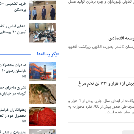
اونی زنبورداران و بهره برداران تولید عسل
بردسکن
اهدای لباس و کفش
آموزان ۳۰ روستای نیشابور
توسعه اقتصادی
زی شهرستان کاشمر بصورت الگویی زیرکشت آنغوزه
دیگر رسانه‌ها
صادرات محصولات 
خر
￼
نظارت دامپزشکی کاشمر بر خروج بیش از ۱ هزار و ۷۳۰ تن تخم مرغ
تشریح ماجرای حض
گرسنه در خیابان‌
رئیس شبکه دامپزشکی شهرستان کاشمرگفت: از ابتدای سال جاری بیش از 1 هزار و
730 تن تخم مرغ خوراکی مازاد بر نیاز مصرف طی صدور بیش از 700 فقره مجوز به به
ر صادر شده است .
محصول خود را تح
￼
تجهیزات پزشکی قا