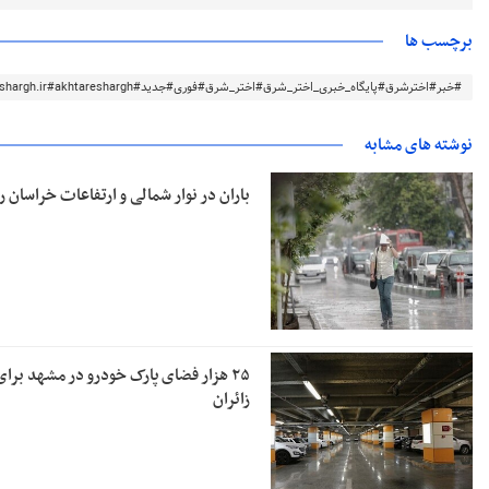
برچسب ها
#خبر#اخترشرق#پایگاه_خبری_اختر_شرق#اختر_شرق#فوری#جدید#akhtareshargh.ir#akhtareshargh#خراسان#خراسان_رضوی
نوشته های مشابه
باران در نوار شمالی و ارتفاعات خراسان 
۲۵ هزار فضای پارک خودرو در مشهد برای
زائران