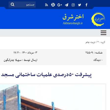
گروه :
*
/
تربت جام
شناسه :
25509
۰۳ مرداد ۱۴۰۰ - ۱۷:۲۰
۰
دیدگاه
ارسال توسط :
سهیلا چترآبگون
پیشرفت ۵۰درصدی علمیات ساختمانی مسجد مهدیه تربت‌جام