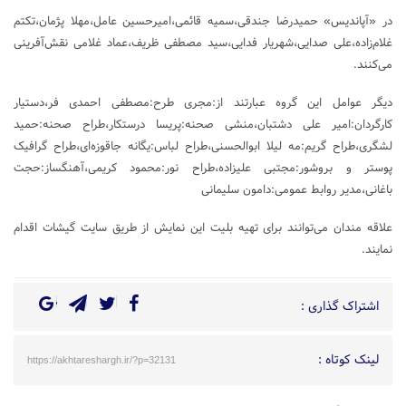
در «آپاندیس» حمیدرضا جندقی،سمیه قائمی،امیرحسین عامل،مهلا پژمان،تکتم
غلام‌زاده،علی صدایی،شهریار فدایی،سید مصطفی ظریف،عماد غلامی نقش‌آفرینی
می‌کنند.
دیگر عوامل این گروه عبارتند از:مجری طرح:مصطفی احمدی فر،دستیار
کارگردان:امیر علی دشتبان،منشی صحنه:پریسا درستکار،طراح صحنه:حمید
لشگری،طراح گریم:مه لیلا ابوالحسنی،طراح لباس:یگانه جاقوزه‌ای،طراح گرافیک
پوستر و بروشور:مجتبی علیزاده،طراح نور:محمود کریمی،آهنگساز:حجت
باغانی،مدیر روابط عمومی:دامون سلیمانی
علاقه مندان می‌توانند برای تهیه بلیت این نمایش از طریق سایت گیشات اقدام
نمایند.
اشتراک گذاری :
لینک کوتاه :
https://akhtareshargh.ir/?p=32131