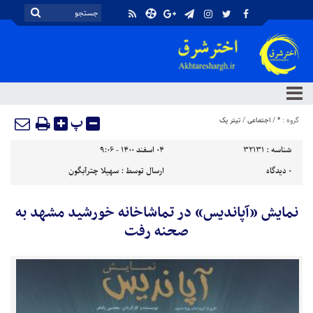
پ
گروه :
*
/
اجتماعی
/
تیتر یک
شناسه :
32131
۰۴ اسفند ۱۴۰۰ - ۹:۰۶
۰
دیدگاه
ارسال توسط :
سهیلا چترآبگون
نمایش «آپاندیس» در تماشاخانه خورشید مشهد به
صحنه رفت