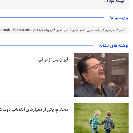
لینک کوتاه :
برچسب ها
#خبر#اخترشرق#پایگاه_خبری_اختر_شرق#اختر_شرق#فوری#جدید#akhtareshargh.ir#akhtareshargh#خراسان#خراسان_رضوی
نوشته های مشابه
ایران پس از توافق
محترم، یکی از معیارهای انتخاب دوس