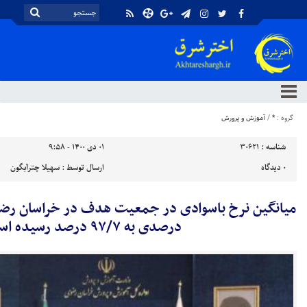
گروه :
*
/
آموزش و پرورش
شناسه :
30621
۰۱ دی ۱۴۰۰ - ۹:۵۸
۰
دیدگاه
ارسال توسط :
سهیلا چترآبگون
درصدی به ۹۷/۷ درصد رسیده است