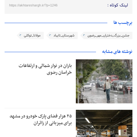
لینک کوتاه :
https://akhtareshargh.ir/?p=1246
برچسب ها
جشن_بزرگ_دختران_مهر_رضوی
شهرستان_تایباد
مولانا_توکلی
نوشته های مشابه
باران در نوار شمالی و ارتفاعات
خراسان رضوی
۲۵ هزار فضای پارک خودرو در مشهد
برای میزبانی از زائران