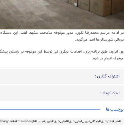
در ادامه مراسم محمدرضا تقوی، مدیر موقوفه ملامحمد مشهد گفت: این دستگاه‌ها 
درمانی شهرستان‌ها اهدا می‌گردد.
وی افزود: طبق برنامه‌ریزی، اقدامات دیگری نیز توسط این موقوفه در راستای پیشگ
موقوفه انجام می‌شود
اشتراک گذاری :
لینک کوتاه :
برچسب ها
#خبر#اخترشرق#پایگاه_خبری_اختر_شرق#اختر_شرق#فوری#جدید#akhtareshargh.ir#akhtareshargh#خراسان#خراسان_رضوی