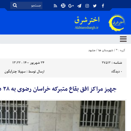
گروه :
*
/
شهرستان ها
/
مشهد
شناسه :
27512
۲۴ شهریور ۱۴۰۰ - ۱۳:۲۲
۰
دیدگاه
ارسال توسط :
سهیلا چترآبگون
جهیز مراکز افق بقاع متبرکه خراسان رضوی به ۲۸ دستگاه اکسیژن ساز