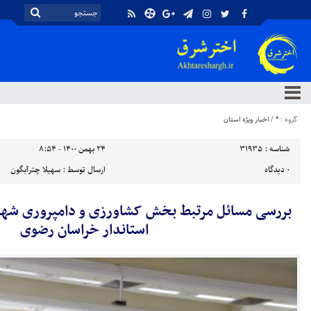
گروه :
*
/
اخبار ویژه استان
شناسه :
31935
۲۴ بهمن ۱۴۰۰ - ۸:۵۴
۰
دیدگاه
ارسال توسط :
سهیلا چترآبگون
بررسی مسائل مرتبط بخش کشاورزی و دامپروری شهرس
استاندار خراسان رضوی