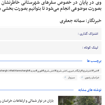
وی در پایان در خصوص سفرهای شهرستانی خاطرنشان ک
بصورت موضوعی انجام می‌شود تا بتوانیم بصورت بخشی م
خبرنگار: سمانه جعفری
اشتراک گذاری :
لینک کوتاه :
برچسب ها
#خبر#اخترشرق#پایگاه_خبری_اختر_شرق#اختر_شرق#فوری#جدید#akhtareshargh.ir#akhtareshargh#خراسان#خراسان_رضوی
خراسان رضوی
سبزوار
نوشته های مشابه
باران در نوار شمالی و ارتفاعات خراسان 