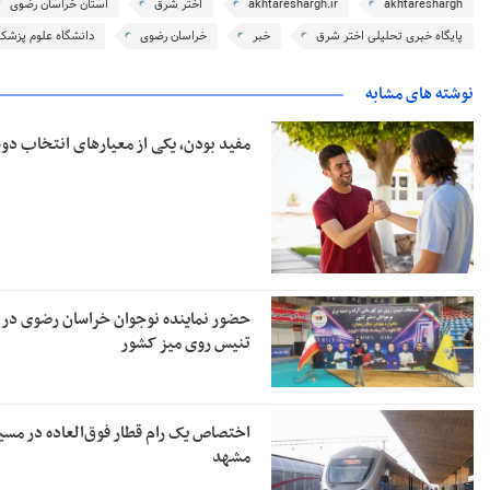
akhtareshargh
akhtareshargh.ir
اختر شرق
استان خراسان رضوی
پایگاه خبری تحلیلی اختر شرق
خبر
خراسان رضوی
دانشگاه علوم پزشك
نوشته های مشابه
مفید بودن، یکی از معیارهای انتخاب 
حضور نماینده نوجوان خراسان رضوی در 
تنیس روی میز کشور
اختصاص یک رام قطار فوق‌العاده در مسیر
مشهد