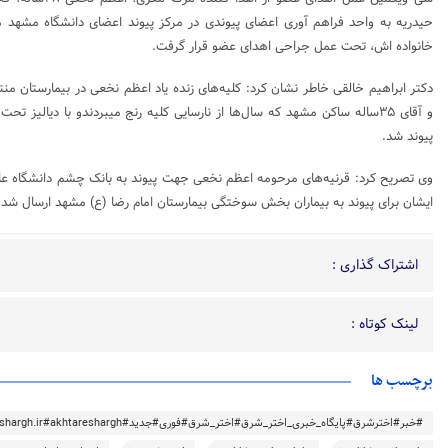
حیدریه به واحد فراهم آوری اعضای پیوندی در مرکز پیوند اعضای دانشگاه مشهد 
خانواده اش، تحت عمل جراحی اهدای عضو قرار گرفت.
و آقای ۳۵ساله ساکن مشهد که سال‌ها از نارسایی کلیه رنج میبردندو با دیالیز ت
پیوند شد.
وی تصریح کرد: قرنیه‌های مرحومه اعظم نخعی جهت پیوند به بانک چشم دانشگاه 
ایشان برای پیوند به بیماران بخش سوختگی بیمارستان امام رضا (ع) مشهد ارسال شد.
اشتراک گذاری :
لینک کوتاه :
برچسب ها
#خبر#اخترشرق#پایگاه_خبری_اختر_شرق#اختر_شرق#فوری#جدید#akhtareshargh.ir#akhtareshargh#خراسان#خراسان_رضوی