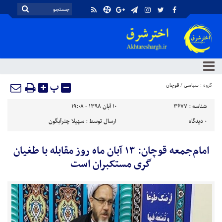
پ
گروه :
سیاسی
/
قوچان
شناسه :
3677
۱۰ آبان ۱۳۹۸ - ۱۹:۰۸
۰
دیدگاه
ارسال توسط :
سهیلا چترآبگون
امام‌جمعه قوچان: ۱۳ آبان ماه ‌روز مقابله با طغیان
گری مستکبران است