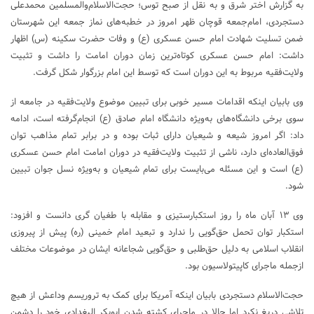
به گزارش اختر شرق و به نقل از صبح توس؛ حجت‌الاسلام‌والمسلمین محمدعلی
دستجردی، امام‌جمعه قوچان ظهر امروز در خطبه‌های نماز جمعه این شهرستان
ضمن تسلیت شهادت امام حسن عسکری (ع) و وفات حضرت سکینه (س) اظهار
داشت: امام حسن عسکری کوتاه‌ترین زمان دوران امامت را داشت و تثبیت
ولایت‌فقیه مربوط به این دوران است که توسط این امام بزرگوار شکل گرفت.
وی بابیان اینکه اقدامات مسیر خوبی برای تبیین موضوع ولایت‌فقیه در جامعه از
سوی برخی دانشگاه‌های به‌ویژه دانشگاه امام صادق (ع) انجام‌گرفته است، ادامه
داد: اگر امروز شیعه و شیعیان دارای ثبات بوده و در برابر تمام مذاهب توان
فوق‌العاده‌ای دارد، ناشی از تثبیت ولایت‌فقیه در دوران امامت امام حسن عسکری
(ع) است و این مسئله می‌بایست برای تمام شیعیان و به‌ویژه نسل جوان تبیین
شود.
وی ۱۳ آبان ماه را روز استکبارستیزی و مقابله با طغیان گری دانست و افزود:
استکبار توان تحمل حق‌گویی را ندارد و تبعید امام خمینی (ره) پیش از پیروزی
انقلاب اسلامی به دلیل حق‌طلبی و حق‌گویی شجاعانه ایشان در موضوعات مختلف
ازجمله ماجرای کاپیتولاسیون بود.
حجت‌الاسلام دستجردی بابیان اینکه آمریکا برای کمک به تروریسم وداعش از هیچ
تلاشی دریغ نکرد اما حالا در ماجرای کشته شدن ابوبکر البغدادی خود را دشمن