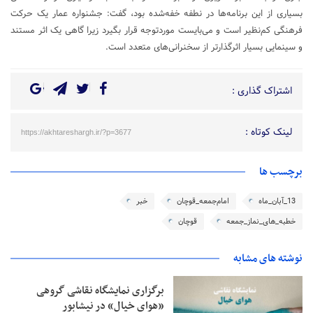
بسیاری از این برنامه‌ها در نطفه خفه‌شده بود، گفت: جشنواره عمار یک حرکت
فرهنگی کم‌نظیر است و می‌بایست موردتوجه قرار بگیرد زیرا گاهی یک اثر مستند
و سینمایی بسیار اثرگذارتر از سخنرانی‌های متعدد است.
اشتراک گذاری :
لینک کوتاه :
https://akhtareshargh.ir/?p=3677
برچسب ها
13_آبان_ماه
امام‌جمعه_قوچان
خبر
خطبه_های_نماز_جمعه
قوچان
نوشته های مشابه
برگزاری نمایشگاه نقاشی گروهی
«هوای خیال» در نیشابور