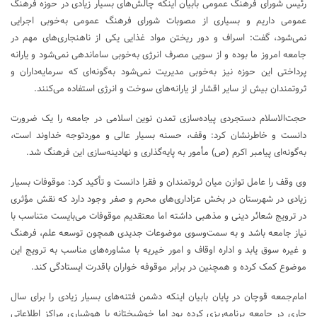
رئیس شورای فرهنگ عمومی بابیان اینکه چالش‌های بسیار زیادی در حوزه فرهنگ
عمومی داریم و بسیاری از مصوبات شورای فرهنگ عمومی به‌خوبی اجرایی
نمی‌شود، گفت: اسراف و دور ریختن مواد غذایی یکی از ناهنجاری‌های مهم در
جامعه امروز ما بوده و از سویی مصرف انرژی به‌خوبی ساماندهی نمی‌شود و یارانه
پرداختی این حوزه نیز به‌خوبی مدیریت نمی‌شود به‌گونه‌ای که سرمایه‌داران و
ثروتمندان بیش از سایر اقشار از یارانه‌های سوخت و انرژی استفاده می‌کنند.
حجت‌الاسلام دستجردی پیاده‌سازی تمدن نوین اسلامی در جامعه را یک ضرورت
دانست و خاطرنشان کرد: وقف، حسنه بسیار عالی و موردتوجه خداوند است،
به‌گونه‌ای پیامبر اکرم (ص) مأمور به پایه‌گذاری و نهادینه‌سازی این فرهنگ شد.
وی وقف را عامل توازن میان ثروتمندان و فقرا دانست و تأکید کرد: موقوفات بسیار
زیادی در شهرستان در بخش عزاداری‌های محرم و صفر وجود دارد که نقش مؤثری
در ترویج شعائر دینی و مذهبی داشته اما معتقدیم موقوفات می‌بایست متناسب با
نیاز جامعه باشد و به سمت‌وسوی موضوعات جدیدی همچون توسعه علم، فرهنگ
و غیره سوق یابد و اداره اوقاف و امور خیریه با مشاوره‌های مناسب به ترویج این
موضوع کمک کرده و همچنین در برابر موقوفه خواران باقدرت ایستادگی کند.
امام‌جمعه قوچان در پایان بابیان اینکه دشمن فتنه‌های بسیار زیادی را برای سال
جاری در جامعه برنامه‌ریزی کرده بود اما خوشبختانه با هوشیاری مراکز اطلاعاتی