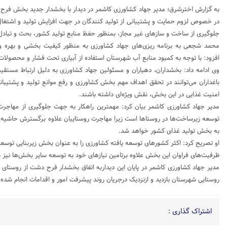
به گزارش اخترشرق؛ مدیر جهاد کشاورزی کاشمر در دیدار با بخشدار جدید بخش ف
در خصوص لزوم حمایت و پشتیبانی از تولید کنندگان در جهت افزایش تولید و اشتغال
جلوگیری از ساخت و سازهای غیر مجاز، بمنظور حفظ منابع تولید کشور، بحث و تبادل 
محمد شجعی به برنامه ریزی‌های جهاد کشاورزی به منظور کیفیت بخشی و بهره و
افزود: با توجه به کمبود منابع آب شهرستان استفاده از آبیاری تحت فشار و محصولات ک
وی ادامه داد: بخشداران، دهیاران و مسئولین جهاد کشاورزی به دلیل ارتباط مستقیم ب
باغداران می‌توانند در تحقق اهداف مهم بخش کشاورزی و رفع موانع تولید و پشتیبان
امنیت غذایی در این بخش، نقش ویژه‌ای داشته باشند.
مدیر جهاد کشاورزی کاشمر بیان کرد: مهمترین راهکار به جهت جلوگیری از مهاجرت ر
توسعه زیرساخت‌ها در روستاها است زیرا مهاجرت روستاییان علاوه برگسترش حاش
به بخش تولید غذای کشور خواهد شد.
او تصریح کرد: اکثر کشورهای توسعه یافته کشاورزی را به عنوان بخش زیربنایی توسعه 
ظرفیت‌های فراوان این بخش علاوه برتامین نیازهای خود به توسعه سایر بخش‌ها نیز 
مدیر جهاد کشاورزی کاشمر در پایان این دیداربه اتفاق بخشدار فرح دشت از روستای 
روستایی شهرستان بازدید و ازنزدیک درجریان روند پیشرفت امور و اقدامات انجام شده د
اشتراک گذاری :