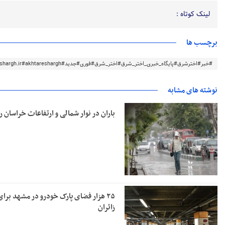
لینک کوتاه :
برچسب ها
#خبر#اخترشرق#پایگاه_خبری_اختر_شرق#اختر_شرق#فوری#جدید#akhtareshargh.ir#akhtareshargh#خراسان#خراسان_رضوی
نوشته های مشابه
باران در نوار شمالی و ارتفاعات خراسان 
۲۵ هزار فضای پارک خودرو در مشهد برای
زائران