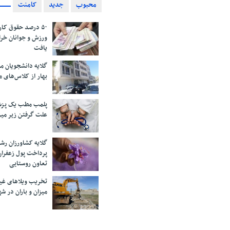
محبوب
جدید
کامنت
۵۰ درصد حقوق کار
ورزش و جوانان خرا
یافت
گلایه دانشجویان 
بهار از کلاس‌های 
پلمب مطب یک پزش
علت گرفتن زیر می
گلایه کشاورزان رش
پرداخت پول زعفران
تعاون روستایی
تخریب ویلاهای غی
میزان و باران در 