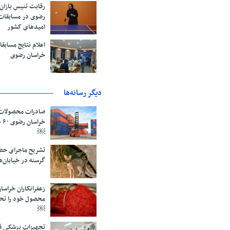
رقابت تنیس بازان
رضوی در مسابقات
امیدهای کشور
اعلام نتایج مساب
خراسان رضوی
دیگر رسانه‌ها
صادرات محصولات 
خر
￼
تشریح ماجرای حض
گرسنه در خیابان‌
محصول خود را تح
￼
تجهیزات پزشکی قا