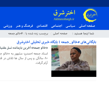
صفحه اصلی
سیاسی
اجتماعی
اقتصادی
فرهنگ و هنر
ورزشی
شما اینجا هستید :
صفحه اصلی
برچسب زده شده با : #خالو_جمعه
بایگانی‌های #خالو_جمعه | پایگاه خبری تحلیلی اخترشرق
۱۸ شهریور ۱۳۹۸
«خالو جمعه» آخرین بازمانده نسل مقن
استاد جمعه احمدی؛ مشهور به «خالو جم
۸۰ سالگی و پس از سال ها تلاش در قن
آرام گرفت.