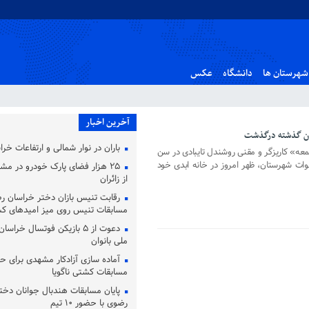
شهرستان ها
دانشگاه
عکس
آخرین اخبار
یان گذشته درگذشت
باران در نوار شمالی و ارتفاعات خر
عه» کاریزگر و مقنی روشندل تایبادی در سن
وات شهرستان، ظهر امروز در خانه ابدی خود
۲۵ هزار فضای پارک خودرو در مشه
از زائران
رقابت تنیس بازان دختر خراسان ر
مسابقات تنیس روی میز امیدهای ک
دعوت از ۵ بازیکن فوتسال خرا
ملی بانوان
آماده‌ سازی آزادکار مشهدی برای ح
مسابقات کشتی ناگویا
پایان مسابقات هندبال جوانان دخت
رضوی با حضور ۱۰ تیم