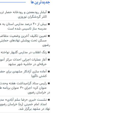
جديدترين ها
آبشار رودمعجن و رودخانه حصار ترب
اکثر گردشگران نوروزی
بیش از ۴۰ درصد مدارس استان 
مدرسه ساز تاسیس شده است
تعیین تکلیف آخرین وضعیت متقاضی
مسکن تحت پوشش نهادهای حمایتی 
رضوی
زنگ انقلاب در مدارس گلبهار نواخته
آغاز عملیات اجرایی احداث مرکز آمو
حرفه‌ای در حاشیه شهر مشهد
آماده‌ سازی آزادکار مشهدی برای حض
کشتی ناگویا
رئیس ستاد گرامیداشت هفته وحدت
عنوان کرد؛ اجرای ۳۰ عنو
در خراسان رضوی
نشست خبری «رضا سلم آبادی» مدیر
امداد امام خمینی (ره) خراسان رضوی
نهاد در مشهد برگزار شد.