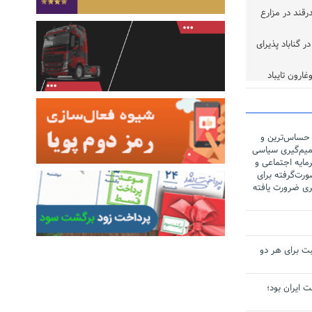
ر تن چغندرقند در مزارع
 گناباد پذیرای
خوب
 حساس‌ترین و
یم‌گیری سیاسی
مایه اجتماعی و
رت‌گرفته برای
ری ضرورت یافته
ت برای هر دو
لت ایران بود؛