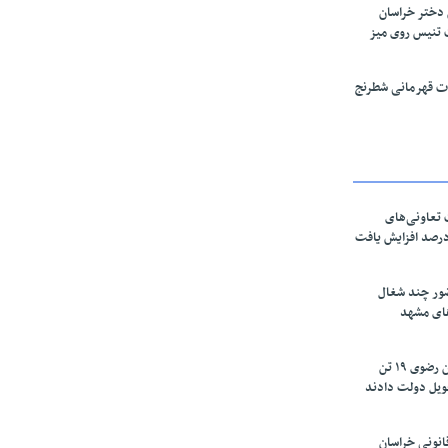
 دختر خراسان
 تنیس روی میز
قات قهرمانی شطرنج
تعاونی‌های
اسان رضوی ۶۰ درصد افزایش یافت
ور چند شغال
های مشهد
زعفرانکاران خراسان رضوی ۱۹ تن
ویل دولت دادند
نونی خراسان