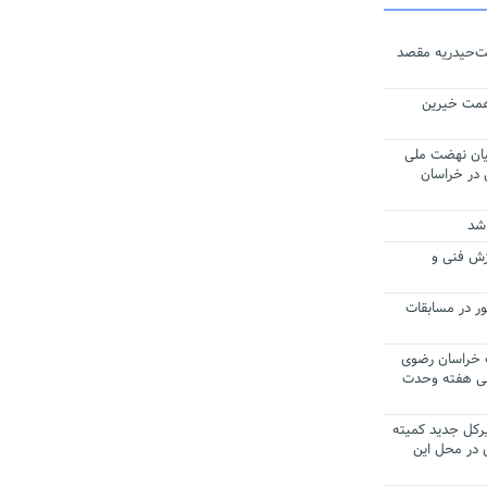
ت‌حیدریه مقصد
به همت خیرین
ان نهضت ملی
در خراسان
 شد
زش فنی و
ور در مسابقات
 خراسان رضوی
ان برنامه طی هفته وحدت
کل جدید کمیته
 در محل این