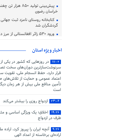
پیش‌بینی تولید ۸۵۰ هزا
خراسان رضوی
کتابخانه روستای نامزد ثبت جهانی در
گردشگران شد
ورود ۵۳۰ زائر افغانستانی از مرز دوغارون تایباد
اعتماد، یکی از معیار های دوست 
اخبار ویژه استان
در روزهایی که کشور در یکی از
۱۷:۰۲
سرنوشت‌سازترین دوران‌های سخت تصم
قرار دارد، حفظ انسجام ملی، تقویت سر
اعتماد عمومی و حمایت از تلاش‌های صو
تأمین منافع ملی بیش از هر زمان دیگ
است
ازدواج روزی را بیشتر می‌کند
۲۳:۰۴
اخلاق؛ یک ویژگی اساسی و مثب
۱۹:۲۶
طرف در ازدواج
آنچه ایران را پیروز کرد، اراده م
۹:۲۶
اراده‌ای برخاسته از امداد الهی