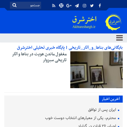
بایگانی‌های بناها_و_آثار_تاریخی | پایگاه خبری تحلیلی اخترشرق
مغفول ماندن هویت در بناها و آثار
تاریخی سبزوار
آخرین اخبار
ایران پس از توافق
محترم، یکی از معیارهای انتخاب دوست خوب
احیای ۲۶ قنات در گناباد