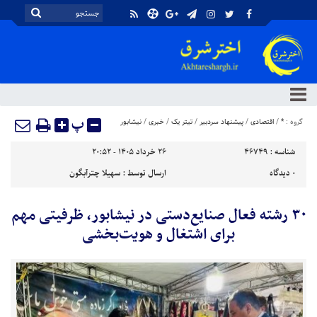
پ
گروه :
*
/
اقتصادی
/
پیشنهاد سردبیر
/
تیتر یک
/
خبری
/
نیشابور
شناسه :
46749
۲۶ خرداد ۱۴۰۵ - ۲۰:۵۲
۰
دیدگاه
ارسال توسط :
سهیلا چترآبگون
۳۰ رشته فعال صنایع‌دستی در نیشابور، ظرفیتی مهم
برای اشتغال و هویت‌بخشی