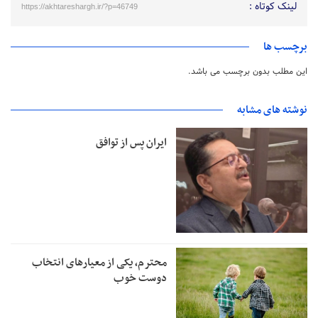
لینک کوتاه :
https://akhtareshargh.ir/?p=46749
برچسب ها
این مطلب بدون برچسب می باشد.
نوشته های مشابه
ایران پس از توافق
محترم، یکی از معیارهای انتخاب
دوست خوب