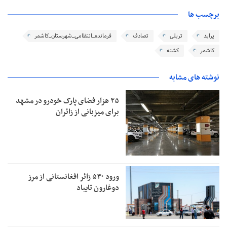
برچسب ها
پراید
تریلی
تصادف
فرمانده_انتظامی_شهرستان_کاشمر
کاشمر
کشته
نوشته های مشابه
۲۵ هزار فضای پارک خودرو در مشهد
برای میزبانی از زائران
ورود ۵۳۰ زائر افغانستانی از مرز
دوغارون تایباد