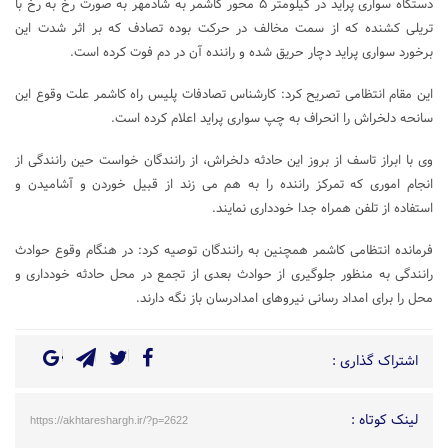
دستگاه سواری پراید در کیلومتر ۵ محور کاشمر به شادمهر به صورت رخ به رخ با
تریلی کشنده که از سمت مخالف در حرکت بوده تصادف که بر اثر شدت این
برخورد سواری پراید دچار حریق شده و راننده آن در دم فوت کرده است.
این مقام انتظامی تصریح کرد: کارشناس تصادفات پلیس راه کاشمر علت وقوع این
سانحه دلخراش را انحراف به چپ سواری پراید اعلام کرده است.
وی با ابراز تاسف از بروز این حادثه دلخراش، از رانندگان خواست حین رانندگی از
انجام اموری که تمرکز راننده را به هم می زند از قبیل خوردن و آشامیدن و
استفاده از تلفن همراه جدا خودداری نمایند.
فرمانده انتظامی کاشمر همچنین به رانندگان توصیه کرد: در هنگام وقوع حوادث
رانندگی به منظور جلوگیری از حوادث بعدی از تجمع در محل حادثه خودداری و
محل را برای امداد رسانی نیروهای امدادرسان باز نگه دارند.
اشتراک گذاری :
لینک کوتاه :
https://akhtareshargh.ir/?p=2622