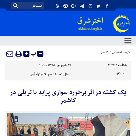
پ
گروه :
اجتماعی
/
کاشمر
شناسه :
2622
۲۷ شهریور ۱۳۹۸ - ۱:۰۹
۰
دیدگاه
ارسال توسط :
سهیلا چترآبگون
یک کشته در اثر برخورد سواری پراید با تریلی در
کاشمر