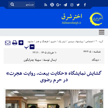
گروه :
*
/
اجتماعی
/
پیشنهاد سردبیر
/
تیتر یک
/
خبری
/
فرهنگ و هنر
/
مشهد
پ
شناسه :
46305
۱۰ خرداد ۱۴۰۵ - ۲۲:۲۰
۰
دیدگاه
ارسال توسط :
سهیلا چترآبگون
گشایش نمایشگاه «حکایت بیعت، روایت هجرت»
در حرم رضوی