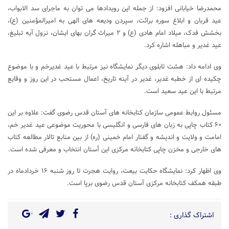
محمدرضا خیابانی افزود: از جمله این رویدادها می‌ توان به ماجرای سد الابواب،
عید قربان و ابلاغ سوره برائت، سپردن ودیعه های الهی به امیرالمؤمنین (ع)،
بخشش فدک، میلاد امام هادی (ع) و ۲ میراث گران‌ بهای ایشان، نزول آیه تبلیغ،
عید غدیر و مباهله اشاره کرد.
وی ادامه داد: هشت تابلوی دیگر نمایشگاه نیز مرتبط با عید غدیرخم و با موضوع
چکیده‌ ای از خطبه غدیر، غدیر در آینه تاریخ، اعمال مستحب در این روز و وقایع
مرتبط با این عید سعید است.
مسئول روابط عمومی سازمان کتابخانه های آستان قدس رضوی گفت: علاوه بر این
۶۰ کتاب چاپی به زبان‌ های فارسی و انگلیسی با محوریت موضوعی عید غدیر خم،
امامت و ولایت و اندیشه و گفتار امام خمینی (ره) از بین منابع تالار مطالعه کتاب‌
های خارجی و مخزن چاپی کتابخانه مرکزی این آستان انتخاب و معرفی شده است.
وی اظهار کرد: نمایشگاه حکایت بیعت، روایت هجرت تا روز شنبه ۱۶ خردادماه در
طبقه همکف کتابخانه مرکزی آستان قدس رضوی برپا است.
اشتراک گذاری :