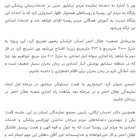
وی با اشاره به دغدغه نماینده مردم نیشابور مبنی بر خدمات‌رسانی پزشکی این
پایگاه به مردم این روستا و روستاهای همجوار اظهار امیدواری کرد که با احداث این
پایگاه نسبت به آموزش همگانی مردم روستا اقدام خواهد شد و خدمات امدادی
نیز ارائه می‌شود
مدیرعامل جمعیت هلال احمر استان خراسان رضوی تصریح کرد: این پروژه به
متراژ ۲۰۰۰ مترمربع با ۲۱۳ مترمربع زیربنا افتتاح می‌شود وی تشریح کرد در فاز
دوم ما شاهد راه اندازی سوله انبار امدادی به متراژ ۶۰۰ متر مربع خواهیم بود چرا
که در منطقه نیشابور پوشش انبار امدادی در زمان بحران بسیار ضعیف است و
باید آمادگی لازم در زمان بحران برای اقلام اضطراری را داشته باشیم.
احمدی عنوان کرد: امیدواریم به همت مسئولان نیشابور در مرحله اول ایجاد
نمایندگی هلال احمر و در مرحله بعد شاهده راه اندازی شعبه هلال احمر در
زبرخان باشیم.
همچنین دکتر احسان ارکانی، رئیس مجمع نمایندگان استان در این جلسه گفت:
یکی از مهمترین دغدغه‌های مردم زبرخان نداشتن اورژانس پزشکی و خدمات
امدادی به مردم این روستا است که به حول و قوه الهی و همت پرسنل تلاشگر
هلال احمر و کار خیرخواهانه و خداپسندانه خیر آقای دهقان این مهم انجام شد و