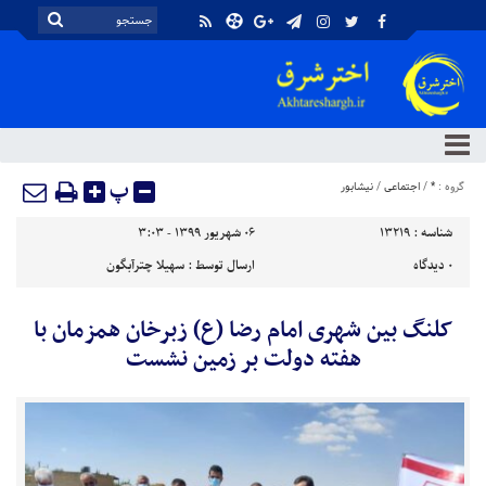
پ
گروه :
*
/
اجتماعی
/
نیشابور
شناسه :
13219
۰۶ شهریور ۱۳۹۹ - ۳:۰۳
۰
دیدگاه
ارسال توسط :
سهیلا چترآبگون
کلنگ بین شهری امام رضا (ع) زبرخان همزمان با
هفته دولت بر زمین نشست