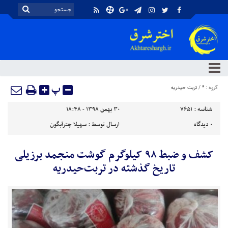
پ
گروه :
*
/
تربت حیدریه
شناسه :
7651
۳۰ بهمن ۱۳۹۸ - ۱۸:۴۸
۰
دیدگاه
ارسال توسط :
سهیلا چترآبگون
کشف و ضبط ۹۸ کیلوگرم گوشت منجمد برزیلی
تاریخ گذشته در تربت‌حیدریه