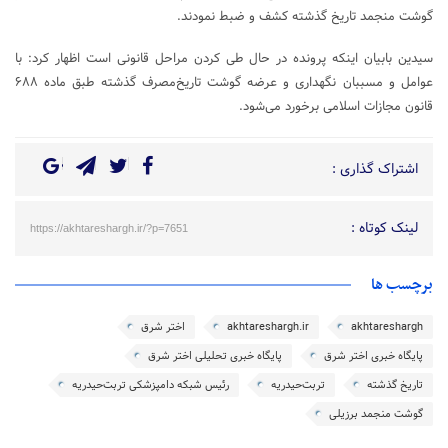
گوشت منجمد تاریخ گذشته کشف و ضبط نمودند.
سیدین بابیان اینکه پرونده در حال طی کردن مراحل قانونی است اظهار کرد: با
عوامل و مسببان نگهداری و عرضه گوشت تاریخ‌مصرف گذشته طبق ماده ۶۸۸
قانون مجازات اسلامی برخورد می‌شود.
اشتراک گذاری :
لینک کوتاه :
https://akhtareshargh.ir/?p=7651
برچسب ها
akhtareshargh
akhtareshargh.ir
اختر شرق
پایگاه خبری اختر شرق
پایگاه خبری تحلیلی اختر شرق
تاریخ گذشته
تربت‌حیدریه
رئیس شبکه دامپزشکی تربت‌حیدریه
گوشت منجمد برزیلی