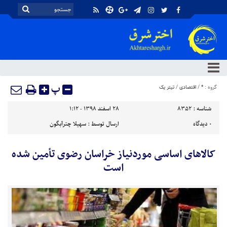
پ
گروه :
*
/
اقتصادی
/
تیتر یک
شناسه :
8352
۲۸ اسفند ۱۳۹۸ - ۱:۱۲
۰
دیدگاه
ارسال توسط :
سهیلا چترآبگون
کالاهای اساسی موردنیاز خراسان رضوی تأمین شده
است