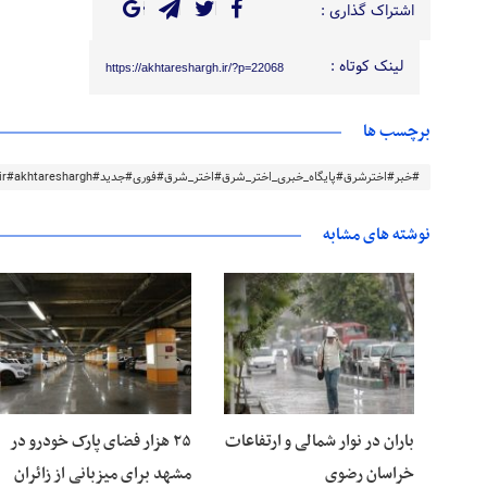
اشتراک گذاری :
لینک کوتاه :
https://akhtareshargh.ir/?p=22068
برچسب ها
#خبر#اخترشرق#پایگاه_خبری_اختر_شرق#اختر_شرق#فوری#جدید#akhtareshargh.ir#akhtareshargh#خراسان#خراسان_رضوی
نوشته های مشابه
۱۵ مرداد ۱۴۰۵
۱۵ مرداد ۱۴۰۵
باران در نوار شمالی و ارتفاعات
۲۵ هزار فضای پارک خودرو در
خراسان رضوی
مشهد برای میزبانی از زائران