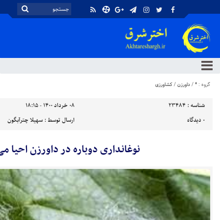
گروه :
*
/
داورزن
/
کشاورزی
شناسه :
23484
۰۸ خرداد ۱۴۰۰ - ۱۸:۱۵
۰
دیدگاه
ارسال توسط :
سهیلا چترآبگون
نوغانداری دوباره در داورزن احیا می