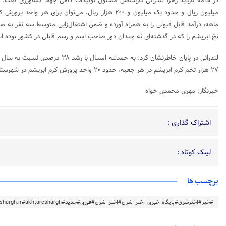
در ادامه بازدید زهرا لندرانی کارشناس مسئول تولیدات دامی جهاد کشاورزی گفت:
میلیون ریال و حدود یک میلیون و ۲۰۰ هزار ریال، می‌توان برای 
ماهه، درآمد قابل قبولی را به همراه آورده و ضمن اشتغال‌زایی متوسط سه نفر به 
نخ ابریشم را که در گذشته‌ای نه چندان دور صاحب اسم و رسم قابلی در کشور بوده 
لندرانی در پایان خاطرنشان کرد: به حمدلله ا
۲۷ هزار تخم کرم ابریشم در هر جعبه، حدود ۲۰ واحد پرورش کرم ابریشم در شهرستان فعال شده است.
خبرنگار: مهری محمدی خواه
اشتراک گذاری :
لینک کوتاه :
برچسب ها
#خبر#اخترشرق#پایگاه_خبری_اختر_شرق#اختر_شرق#فوری#جدید#akhtareshargh.ir#akhtareshargh#خراسان#خراسان_رضوی