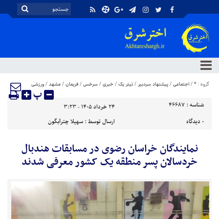
گروه :
*
/
اجتماعی
/
پیشنهاد سردبیر
/
تیتر یک
/
خبری
/
سرخس
/
فریمان
/
مشهد
/
ورزشی
پ
شناسه :
46687
۲۴ خرداد ۱۴۰۵ - ۳:۲۳
۰
دیدگاه
ارسال توسط :
سهیلا چترآبگون
نمایندگان خراسان رضوی در مسابقات هندبال
خردسالان پسر منطقه یک کشور معرفی شدند