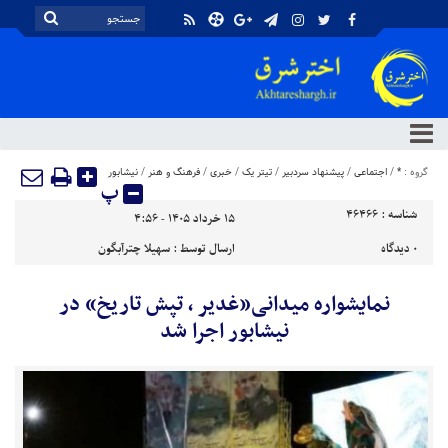
گروه :
*
/
اجتماعی
/
پیشنهاد سردبیر
/
تیتر یک
/
خبری
/
فرهنگ و هنر
/
نیشابور
پ
شناسه :
46466
۱۵ خرداد ۱۴۰۵ - ۴:۵۶
۰
دیدگاه
ارسال توسط :
سهیلا چترآبگون
نمایشواره میدانی«غدیر ، تپش تاریخ» در
نیشابور اجرا شد