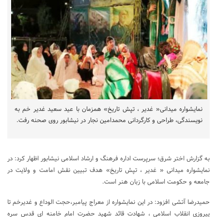
نمایشواره میدانی« غدیر ، تپش تاریخ» همزمان با عید سعید غدیر خم به
نویسندگی، طراحی و کارگردانی محمدامین نجار در نیشابور روی صحنه رفت.
به گزارش اختر شرق؛ سرپرست اداره فرهنگ و ارشاد اسلامی نیشابور اظهار کرد: در
نمایشواره میدانی « غدیر ، تپش تاریخ» هدف تبیین نقش امامت و ولایت در
جامعه و حکومت اسلامی با زبان هنر است.
حمیدرضا آتشی افزود: در این نمایشواره از معراج پیامبر،حجت الوداع و غدیرخم تا
پیروزی انقلاب اسلامی ، شهادت قائد شهید حضرت امام خامنه ای قدس سره