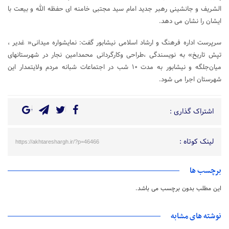
الشریف و جانشینی رهبر جدید امام سید مجتبی خامنه ای حفظه الله و بیعت با
ایشان را نشان می دهد.
سرپرست اداره فرهنگ و ارشاد اسلامی نیشابور گفت: نمایشواره میدانی« غدیر ،
تپش تاریخ» به نویسندگی ،طراحی وکارگردانی محمدامین نجار در شهرستانهای
میان‌جلگه و نیشابور به مدت ۱۰ شب در اجتماعات شبانه مردم ولایتمدار این
شهرستان اجرا می شود.
اشتراک گذاری :
لینک کوتاه :
https://akhtareshargh.ir/?p=46466
برچسب ها
این مطلب بدون برچسب می باشد.
نوشته های مشابه