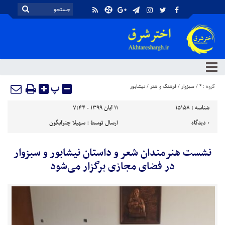
پ
گروه :
*
/
سبزوار
/
فرهنگ و هنر
/
نیشابور
شناسه :
15158
۱۱ آبان ۱۳۹۹ - ۷:۴۴
۰
دیدگاه
ارسال توسط :
سهیلا چترآبگون
نشست هنرمندان شعر و داستان نیشابور و سبزوار
در فضای مجازی برگزار می‌شود