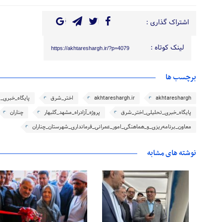
اشتراک گذاری :
لینک کوتاه :
https://akhtareshargh.ir/?p=4079
برچسب ها
akhtareshargh
akhtareshargh.ir
اختر_شرق
پایگاه_خبری_
پایگاه_خبری_تحلیلی_اختر_شرق
پروژه_آزادراه_مشهد_گلبهار
چناران
معاون_برنامه‌ریزی_و_هماهنگی_امور_عمرانی_فرمانداری_شهرستان_چناران
نوشته های مشابه
۳۱ اردیبهشت ۱۴۰۵
۱۷ مرداد ۱۴۰۴