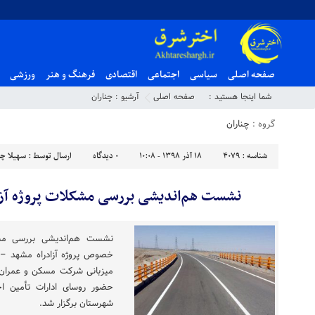
صفحه اصلی
سیاسی
اجتماعی
اقتصادی
فرهنگ و هنر
ورزشی
شما اینجا هستید :
صفحه اصلی
آرشیو :
چناران
گروه :
چناران
شناسه :
4079
۱۸ آذر ۱۳۹۸ - ۱۰:۰۸
۰
دیدگاه
ارسال توسط :
سهیلا چت
نشست هم‌اندیشی بررسی مشکلات پروژه آزا
نشست هم‌اندیشی بررسی مشک
خصوص پروژه آزادراه مشهد – گ
میزبانی شرکت مسکن و عمران آ
حضور روسای ادارات تأمین اج
‌شهرستان برگزار شد.