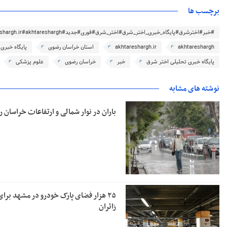
برچسب ها
#خبر#اخترشرق#پایگاه_خبری_اختر_شرق#اختر_شرق#فوری#جدید#akhtareshargh.ir#akhtareshargh#خراسان#خراسان_رضوی
akhtareshargh
akhtareshargh.ir
استان خراسان رضوی
پایگاه خبری
پایگاه خبری تحلیلی اختر شرق
خبر
خراسان رضوی
علوم پزشکی
نوشته های مشابه
باران در نوار شمالی و ارتفاعات خراسان 
۲۵ هزار فضای پارک خودرو در مشهد برای
زائران