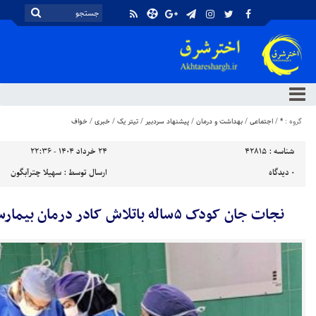
گروه :
*
/
اجتماعی
/
بهداشت و درمان
/
پیشنهاد سردبیر
/
تیتر یک
/
خبری
/
خواف
شناسه :
42815
۲۴ خرداد ۱۴۰۴ - ۲۲:۳۶
۰
دیدگاه
ارسال توسط :
سهیلا چترآبگون
نجات جان کودک ۵ساله باتلاش کادر درمان بیمارستان ۲۲ بهمن خواف