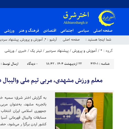
صفحه اصلی
سیاسی
اجتماعی
اقتصادی
فرهنگ و هنر
ورزشی
شما اینجا هستید :
صفحه اصلی
آرشیو :
*
,
آموزش و پرورش
,
پیشنهاد سردبی
گروه :
*
/
آموزش و پرورش
/
پیشنهاد سردبیر
/
تیتر یک
/
خبری
/
ورزشی
شناسه :
42601
۲۲ اردیبهشت ۱۴۰۴ - ۱۸:۴۲
۰
دیدگاه
ارسال توسط :
معلم ورزش مشهدی، مربی تیم ملی والیبال دختران زی
به گزارش اختر شرق؛ سمیه خرد
جمهوری اسلامی ایران انتخاب
کشور اردن برگزا ر می‌شود، حضور