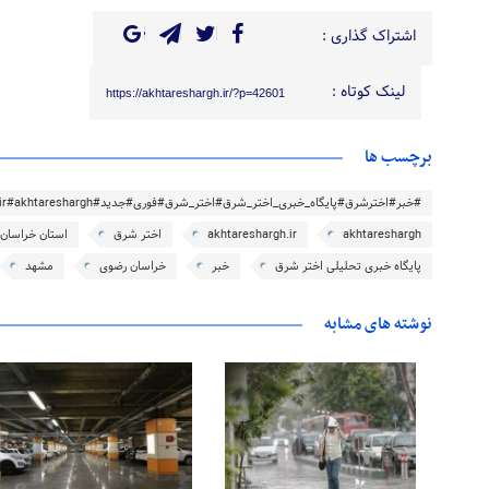
اشتراک گذاری :
لینک کوتاه :
https://akhtareshargh.ir/?p=42601
برچسب ها
#خبر#اخترشرق#پایگاه_خبری_اختر_شرق#اختر_شرق#فوری#جدید#akhtareshargh.ir#akhtareshargh#خراسان#خراسان_رضوی
akhtareshargh
akhtareshargh.ir
اختر شرق
استان خراسان
پایگاه خبری تحلیلی اختر شرق
خبر
خراسان رضوی
مشهد
نوشته های مشابه
۱۵ مرداد ۱۴۰۵
۱۵ مرداد ۱۴۰۵